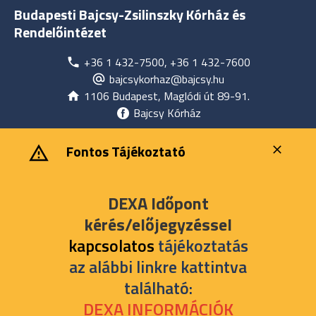
Budapesti Bajcsy-Zsilinszky Kórház és
Rendelőintézet
+36 1 432-7500, +36 1 432-7600
bajcsykorhaz@bajcsy.hu
1106 Budapest, Maglódi út 89-91.
Bajcsy Kórház
‎ ‎Fontos Tájékoztató
DEXA Időpont
kérés/előjegyzéssel
kapcsolatos
tájékoztatás
az alábbi linkre kattintva
található:
DEXA INFORMÁCIÓK