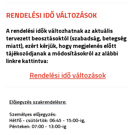
RENDELÉSI IDŐ VÁLTOZÁSOK
A rendelési idők változhatnak az aktuális
tervezett beosztásoktól (szabadság, betegség
miatt), ezért kérjük, hogy megjelenés előtt
tájékozódjanak a
módosításokról
az alábbi
linkre kattintva:
Rendelési idő változások
Előjegyzés szakrendelésre:
Személyes előjegyzés:
Hétfő - csütörtök: 06:45 - 15:00-ig,
Pénteken: 07:00 - 13:00-ig