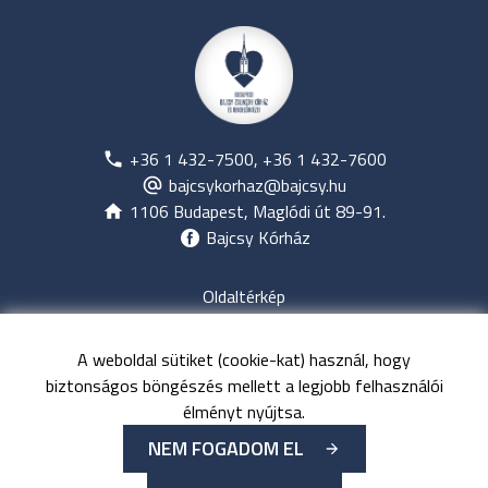
+36 1 432-7500, +36 1 432-7600
bajcsykorhaz@bajcsy.hu
1106 Budapest, Maglódi út 89-91.
Bajcsy Kórház
Oldaltérkép
Jogi nyilatkozat
Adatvédelem
A weboldal sütiket (cookie-kat) használ, hogy
Közérdekű adatok
biztonságos böngészés mellett a legjobb felhasználói
Kapcsolat
élményt nyújtsa.
NEM FOGADOM EL
©
Minden jog fenntartva
Budapesti Bajcsy-Zsilinszky