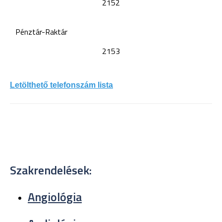
2152
Pénztár-Raktár
2153
Letölthető telefonszám lista
Szakrendelések:
Angiológia