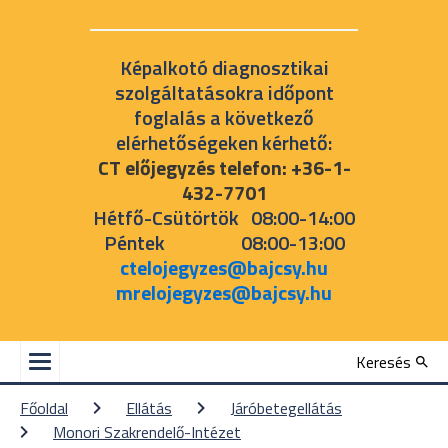
Képalkotó diagnosztikai
szolgáltatásokra időpont
foglalás a következő
elérhetőségeken kérhető:
CT előjegyzés telefon: +36-1-
432-7701
Hétfő-Csütörtök 08:00-14:00
Péntek 08:00-13:00
ctelojegyzes@bajcsy.hu
mrelojegyzes@bajcsy.hu
Keresés
Főoldal
Ellátás
Járóbetegellátás
Monori Szakrendelő-Intézet