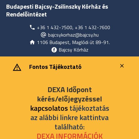
Budapesti Bajcsy-Zsilinszky Kórház és
Rendelőintézet
+36 1 432-7500, +36 1 432-7600
bajcsykorhaz@bajcsy.hu
1106 Budapest, Maglódi út 89-91.
Bajcsy Kórház
‎ ‎Fontos Tájékoztató
DEXA Időpont
kérés/előjegyzéssel
kapcsolatos
tájékoztatás
az alábbi linkre kattintva
található:
DEXA INFORMÁCIÓK