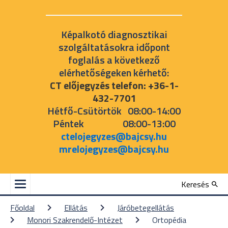
Képalkotó diagnosztikai
szolgáltatásokra időpont
foglalás a következő
elérhetőségeken kérhető:
CT előjegyzés telefon: +36-1-
432-7701
Hétfő-Csütörtök 08:00-14:00
Péntek 08:00-13:00
ctelojegyzes@bajcsy.hu
mrelojegyzes@bajcsy.hu
Keresés
Főoldal
Ellátás
Járóbetegellátás
Monori Szakrendelő-Intézet
Ortopédia