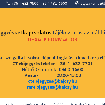
+36 1 432-7500, +36 1 432-7600
bajcsykorhaz@
egyzéssel
kapcsolatos
tájékoztatás az alábbi
DEXA INFORMÁCIÓK
ai szolgáltatásokra időpont foglalás a következő el
CT előjegyzés telefon: +36-1- 432-7701
Hétfő-Csütörtök 08:00-14:00
Péntek 08:00-13:00
ctelojegyzes@bajcsy.hu
mrelojegyzes@bajcsy.hu
Hírek
Tudomány, oktatás
Adó 1%
Álláslehetőségek
E