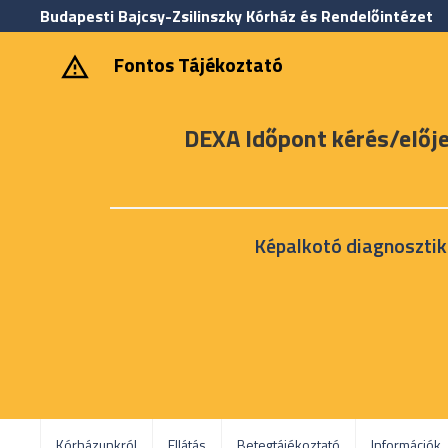
Budapesti Bajcsy-Zsilinszky Kórház és Rendelőintézet
‎ ‎Fontos Tájékoztató
DEXA Időpont kérés/előj
Képalkotó diagnosztik
Kórházunkról
Ellátás
Betegtájékoztató
Információk