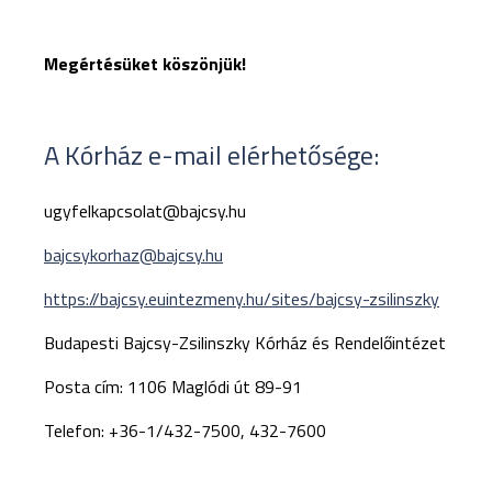
Megértésüket köszönjük!
A Kórház e-mail elérhetősége:
ugyfelkapcsolat@bajcsy.hu
bajcsykorhaz@bajcsy.hu
https://bajcsy.euintezmeny.hu/sites/bajcsy-zsilinszky
Budapesti Bajcsy-Zsilinszky Kórház és Rendelőintézet
Posta cím: 1106 Maglódi út 89-91
Telefon:
+36-1/432-7500, 432-7600