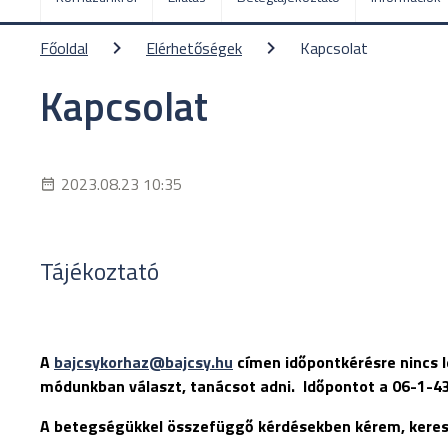
Főoldal
Elérhetőségek
Kapcsolat
Kapcsolat
2023.08.23 10:35
Tájékoztató
A
bajcsykorhaz@bajcsy.hu
címen időpontkérésre nincs l
módunkban választ, tanácsot adni. Időpontot a 06-1-4
A betegségükkel összefüggő kérdésekben kérem, keress