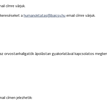
ail címre várjuk.
gkereséseket a
humanoktatas@bajcsy.hu
email címre várjuk.
ve az orvostanhallgatók ápolástan gyakorlatával kapcsolatos megke
il címen jelezhetik: