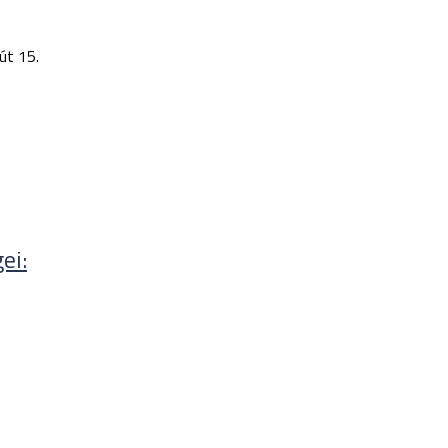
út 15.
ei: