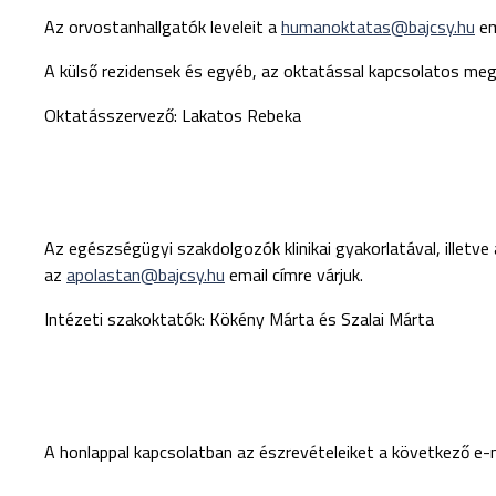
Az orvostanhallgatók leveleit a
humanoktatas@bajcsy.hu
em
A külső rezidensek és egyéb, az oktatással kapcsolatos me
Oktatásszervező: Lakatos Rebeka
Az egészségügyi szakdolgozók klinikai gyakorlatával, illet
az
apolastan@bajcsy.hu
email címre várjuk.
Intézeti szakoktatók: Kökény Márta és Szalai Márta
A honlappal kapcsolatban az észrevételeiket a következő e-ma