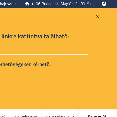
bajcsy.hu
1106 Budapest, Maglódi út 89-91.
 linkre kattintva található:
érhetőségeken kérhető:
Keresés
ESZT
Elérhetőségek
Közérdekű adatok