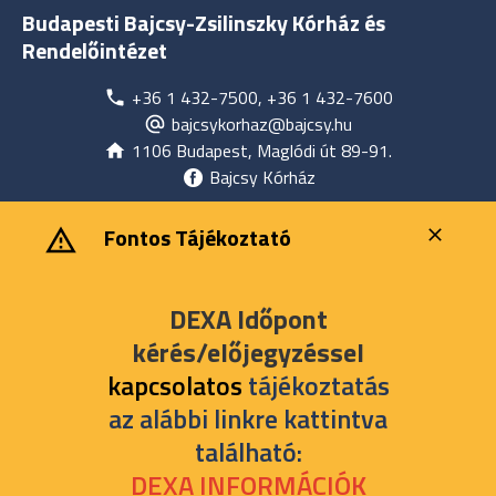
Budapesti Bajcsy-Zsilinszky Kórház és
Rendelőintézet
+36 1 432-7500, +36 1 432-7600
bajcsykorhaz@bajcsy.hu
1106 Budapest, Maglódi út 89-91.
Bajcsy Kórház
‎ ‎Fontos Tájékoztató
DEXA Időpont
kérés/előjegyzéssel
kapcsolatos
tájékoztatás
az alábbi linkre kattintva
található:
DEXA INFORMÁCIÓK