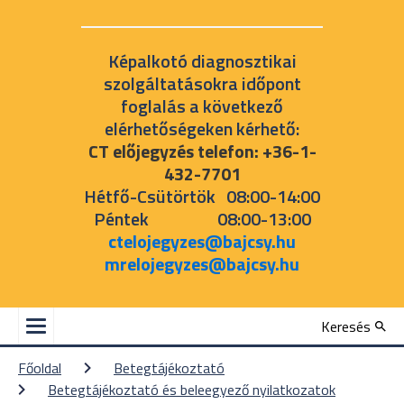
Képalkotó diagnosztikai
szolgáltatásokra időpont
foglalás a következő
elérhetőségeken kérhető:
CT előjegyzés telefon: +36-1-
432-7701
Hétfő-Csütörtök 08:00-14:00
Péntek 08:00-13:00
ctelojegyzes@bajcsy.hu
mrelojegyzes@bajcsy.hu
Keresés
Főoldal
Betegtájékoztató
Betegtájékoztató és beleegyező nyilatkozatok