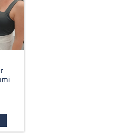
r
iumi