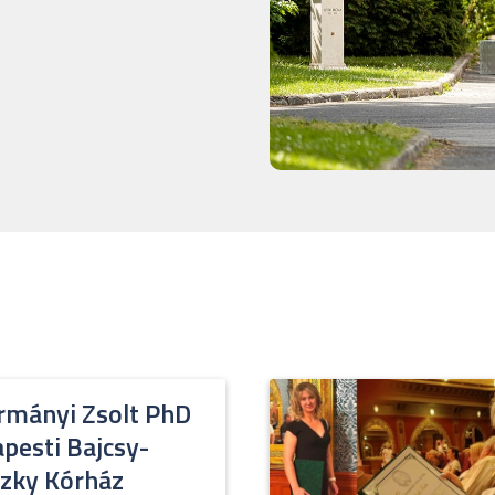
rmányi Zsolt PhD
pesti Bajcsy-
szky Kórház