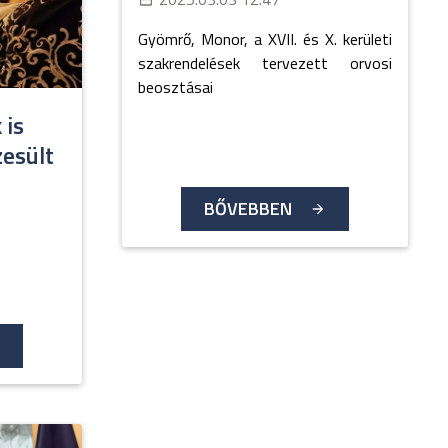
Gyömrő, Monor, a XVII. és X. kerületi
szakrendelések tervezett orvosi
beosztásai
 is
esült
BŐVEBBEN