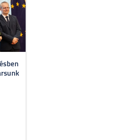
résben
ársunk