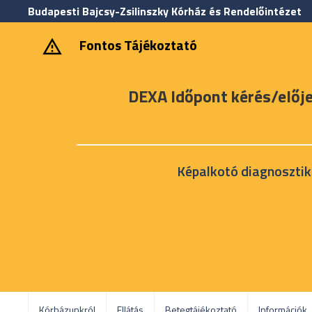
Budapesti Bajcsy-Zsilinszky Kórház és Rendelőintézet
‎ ‎Fontos Tájékoztató
DEXA Időpont kérés/előj
Képalkotó diagnosztik
Kórházunkról
Ellátás
Betegtájékoztató
Információk