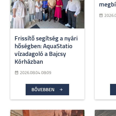
megbíz
2026.
Frissítő segítség a nyári
hőségben: AquaStatio
vízadagoló a Bajcsy
Kórházban
2026.08.04 08:09
BŐVEBBEN