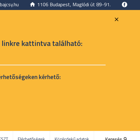
bajcsy.hu
1106 Budapest, Maglódi út 89-91.
 linkre kattintva található:
érhetőségeken kérhető:
Keresés
ESZT
Elérhetőségek
Közérdekű adatok