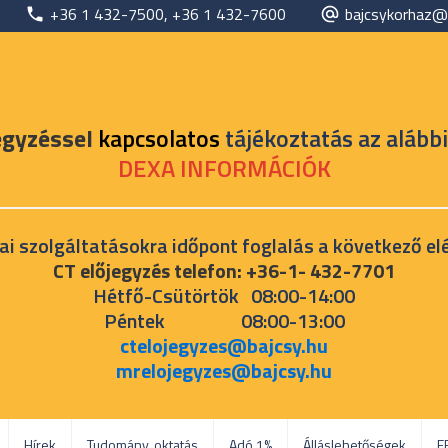
+36 1 432-7500, +36 1 432-7600
bajcsykorhaz@
egyzéssel
kapcsolatos
tájékoztatás az alábbi
DEXA INFORMÁCIÓK
ai szolgáltatásokra időpont foglalás a következő el
CT előjegyzés telefon: +36-1- 432-7701
Hétfő-Csütörtök 08:00-14:00
Péntek 08:00-13:00
ctelojegyzes@bajcsy.hu
mrelojegyzes@bajcsy.hu
Hírek
Tudomány, oktatás
Adó 1%
Álláslehetőségek
E