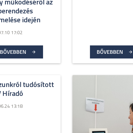
ly működéséről az
-berendezés
melése idején
07.10 17:02
BŐVEBBEN
BŐVEBBEN
unkról tudósított
V Híradó
06.24 13:18