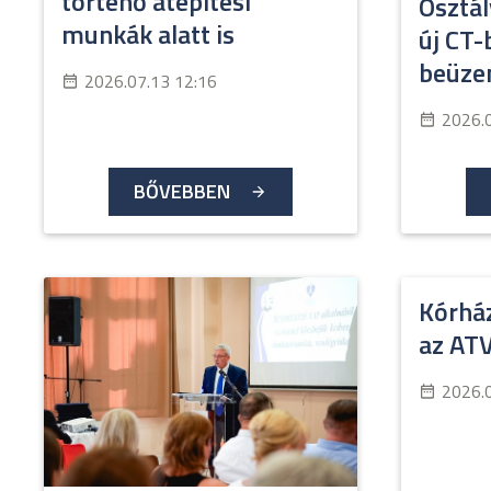
történő átépítési
Osztá
munkák alatt is
új CT
beüze
2026.07.13 12:16
2026.
BŐVEBBEN
Kórház
az AT
2026.