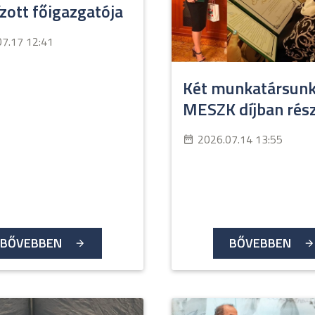
ott főigazgatója
07.17 12:41
Két munkatársunk
MESZK díjban rész
2026.07.14 13:55
BŐVEBBEN
BŐVEBBEN