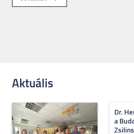
Aktuális
Dr. He
a Buda
Zsilin