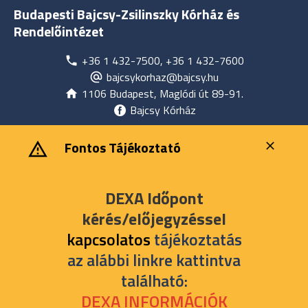
Budapesti Bajcsy-Zsilinszky Kórház és
Rendelőintézet
+36 1 432-7500, +36 1 432-7600
bajcsykorhaz@bajcsy.hu
1106 Budapest, Maglódi út 89-91.
Bajcsy Kórház
‎ ‎Fontos Tájékoztató
DEXA Időpont
kérés/előjegyzéssel
kapcsolatos
tájékoztatás
az alábbi linkre kattintva
található:
DEXA INFORMÁCIÓK