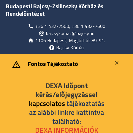
Budapesti Bajcsy-Zsilinszky Kórház és
Rendelőintézet
+36 1 432-7500, +36 1 432-7600
bajcsykorhaz@bajcsy.hu
1106 Budapest, Maglódi út 89-91.
Bajcsy Kórház
‎ ‎Fontos Tájékoztató
DEXA Időpont
kérés/előjegyzéssel
kapcsolatos
tájékoztatás
az alábbi linkre kattintva
található:
DEXA INFORMÁCIÓK