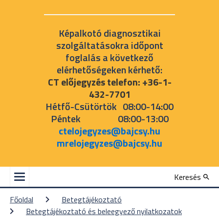
Képalkotó diagnosztikai
szolgáltatásokra időpont
foglalás a következő
elérhetőségeken kérhető:
CT előjegyzés telefon: +36-1-
432-7701
Hétfő-Csütörtök 08:00-14:00
Péntek 08:00-13:00
ctelojegyzes@bajcsy.hu
mrelojegyzes@bajcsy.hu
Keresés
Főoldal
Betegtájékoztató
Betegtájékoztató és beleegyező nyilatkozatok