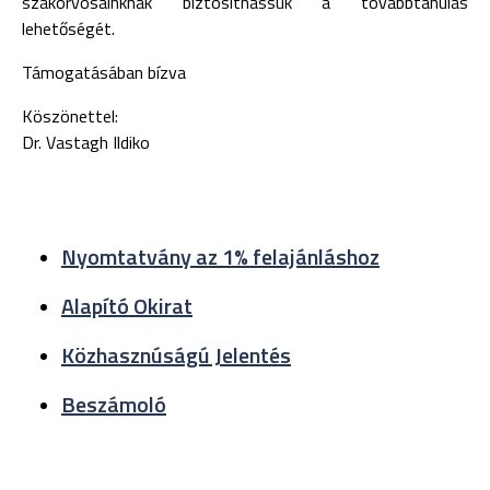
szakorvosainknak biztosíthassuk a továbbtanulás
lehetőségét.
Támogatásában bízva
Köszönettel:
Dr. Vastagh Ildiko
Nyomtatvány az 1% felajánláshoz
Alapító Okirat
Közhasznúságú Jelentés
Beszámoló