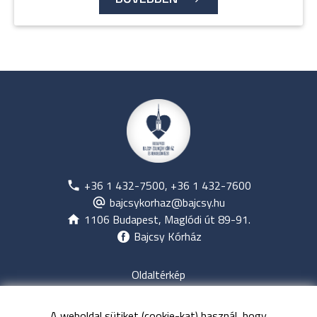
+36 1 432-7500, +36 1 432-7600
bajcsykorhaz@bajcsy.hu
1106 Budapest, Maglódi út 89-91.
Bajcsy Kórház
Oldaltérkép
Jogi nyilatkozat
Adatvédelem
A weboldal sütiket (cookie-kat) használ, hogy