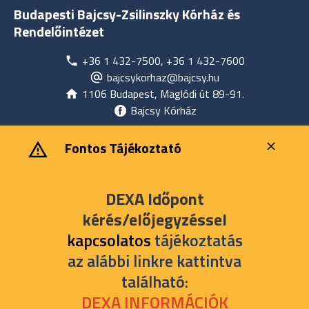
Budapesti Bajcsy-Zsilinszky Kórház és
Rendelőintézet
+36 1 432-7500, +36 1 432-7600
bajcsykorhaz@bajcsy.hu
1106 Budapest, Maglódi út 89-91.
Bajcsy Kórház
‎ ‎Fontos Tájékoztató
DEXA Időpont
kérés/előjegyzéssel
kapcsolatos
tájékoztatás
az alábbi linkre kattintva
található:
DEXA INFORMÁCIÓK