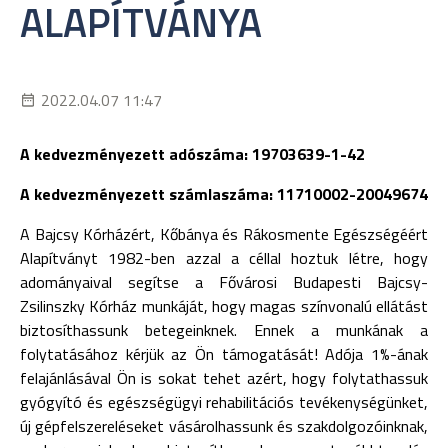
ALAPÍTVÁNYA
2022.04.07 11:47
A kedvezményezett adószáma: 19703639-1-42
A kedvezményezett számlaszáma:
11710002-20049674
A Bajcsy Kórházért, Kőbánya és Rákosmente Egészségéért
Alapítványt 1982-ben azzal a céllal hoztuk létre, hogy
adományaival segítse a Fővárosi Budapesti Bajcsy-
Zsilinszky Kórház munkáját, hogy magas színvonalú ellátást
biztosíthassunk betegeinknek. Ennek a munkának a
folytatásához kérjük az Ön támogatását! Adója 1%-ának
felajánlásával Ön is sokat tehet azért, hogy folytathassuk
gyógyító és egészségügyi rehabilitációs tevékenységünket,
új gépfelszereléseket vásárolhassunk és szakdolgozóinknak,