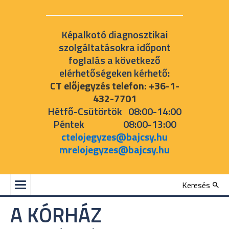
Képalkotó diagnosztikai
szolgáltatásokra időpont
foglalás a következő
elérhetőségeken kérhető:
CT előjegyzés telefon: +36-1-
432-7701
Hétfő-Csütörtök 08:00-14:00
Péntek 08:00-13:00
ctelojegyzes@bajcsy.hu
mrelojegyzes@bajcsy.hu
Keresés
A KÓRHÁZ