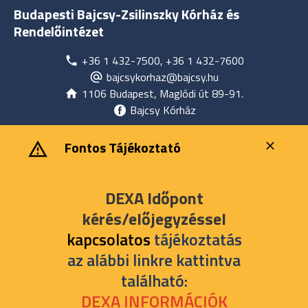
Budapesti Bajcsy-Zsilinszky Kórház és
Rendelőintézet
+36 1 432-7500, +36 1 432-7600
bajcsykorhaz@bajcsy.hu
1106 Budapest, Maglódi út 89-91.
Bajcsy Kórház
‎ ‎Fontos Tájékoztató
DEXA Időpont
kérés/előjegyzéssel
kapcsolatos
tájékoztatás
az alábbi linkre kattintva
található:
DEXA INFORMÁCIÓK