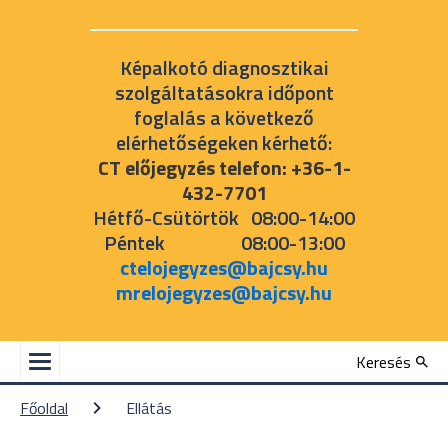
Képalkotó diagnosztikai
szolgáltatásokra időpont
foglalás a következő
elérhetőségeken kérhető:
CT előjegyzés telefon: +36-1-
432-7701
Hétfő-Csütörtök 08:00-14:00
Péntek 08:00-13:00
ctelojegyzes@bajcsy.hu
mrelojegyzes@bajcsy.hu
Keresés
Főoldal
Ellátás