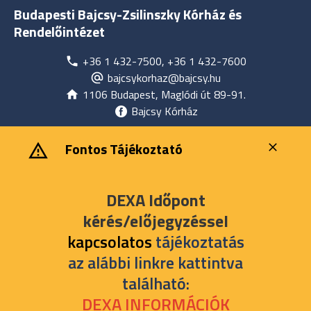
Budapesti Bajcsy-Zsilinszky Kórház és
Rendelőintézet
+36 1 432-7500, +36 1 432-7600
bajcsykorhaz@bajcsy.hu
1106 Budapest, Maglódi út 89-91.
Bajcsy Kórház
‎ ‎Fontos Tájékoztató
DEXA Időpont
kérés/előjegyzéssel
kapcsolatos
tájékoztatás
az alábbi linkre kattintva
található:
DEXA INFORMÁCIÓK