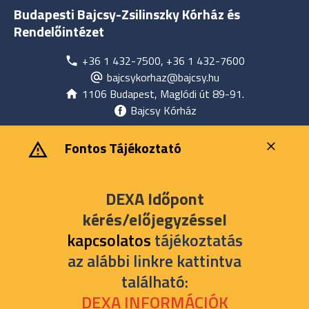
Budapesti Bajcsy-Zsilinszky Kórház és
Rendelőintézet
+36 1 432-7500, +36 1 432-7600
bajcsykorhaz@bajcsy.hu
1106 Budapest, Maglódi út 89-91.
Bajcsy Kórház
‎ ‎Fontos Tájékoztató
DEXA Időpont
kérés/előjegyzéssel
kapcsolatos
tájékoztatás
az alábbi linkre kattintva
található:
DEXA INFORMÁCIÓK