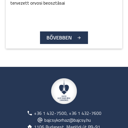
tervezett orvosi beosztásai
BŐVEBBEN
+36 1 432-7500, +36 1 432-7600
bajcsykorhaz@bajcsy.hu
1106 Budapest, Maglódi út 89-91.