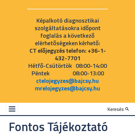
Képalkotó diagnosztikai
szolgáltatásokra időpont
foglalás a következő
elérhetőségeken kérhető:
CT előjegyzés telefon: +36-1-
432-7701
Hétfő-Csütörtök 08:00-14:00
Péntek 08:00-13:00
ctelojegyzes@bajcsy.hu
mrelojegyzes@bajcsy.hu
Keresés
‎ ‎Fontos Tájékoztató