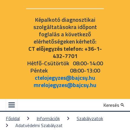
Képalkotó diagnosztikai
szolgáltatásokra időpont
foglalás a következő
elérhetőségeken kérhető:
CT előjegyzés telefon: +36-1-
432-7701
Hétfő-Csütörtök 08:00-14:00
Péntek 08:00-13:00
ctelojegyzes@bajcsy.hu
mrelojegyzes@bajcsy.hu
Keresés
Főoldal
Információk
Szabályzatok
Adatvédelmi Szabályzat