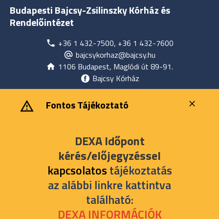
Budapesti Bajcsy-Zsilinszky Kórház és
Rendelőintézet
+36 1 432-7500, +36 1 432-7600
bajcsykorhaz@bajcsy.hu
1106 Budapest, Maglódi út 89-91.
Bajcsy Kórház
‎ ‎Fontos Tájékoztató
DEXA Időpont
kérés/előjegyzéssel
kapcsolatos
tájékoztatás
az alábbi linkre kattintva
található:
DEXA INFORMÁCIÓK