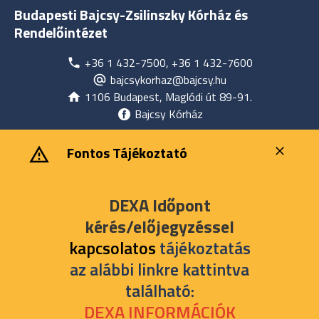
Budapesti Bajcsy-Zsilinszky Kórház és
Rendelőintézet
+36 1 432-7500, +36 1 432-7600
bajcsykorhaz@bajcsy.hu
1106 Budapest, Maglódi út 89-91.
Bajcsy Kórház
‎ ‎Fontos Tájékoztató
DEXA Időpont
kérés/előjegyzéssel
kapcsolatos
tájékoztatás
az alábbi linkre kattintva
található:
DEXA INFORMÁCIÓK