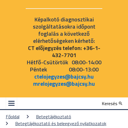
Képalkotó diagnosztikai
szolgáltatásokra időpont
foglalás a következő
elérhetőségeken kérhető:
CT előjegyzés telefon: +36-1-
432-7701
Hétfő-Csütörtök 08:00-14:00
Péntek 08:00-13:00
ctelojegyzes@bajcsy.hu
mrelojegyzes@bajcsy.hu
Keresés
Főoldal
Betegtájékoztató
Betegtájékoztató és beleegyező nyilatkozatok