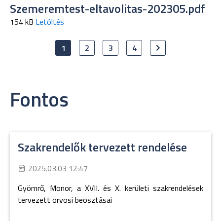
Szemeremtest-eltavolitas-202305.pdf
154 kB
Letöltés
1
2
3
4
Fontos
Szakrendelők tervezett rendelése
2025.03.03 12:47
Gyömrő, Monor, a XVII. és X. kerületi szakrendelések
tervezett orvosi beosztásai