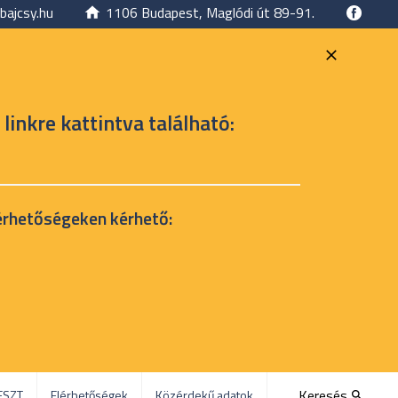
bajcsy.hu
1106 Budapest, Maglódi út 89-91.
 linkre kattintva található:
érhetőségeken kérhető:
Keresés
ESZT
Elérhetőségek
Közérdekű adatok