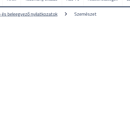
 és beleegyező nyilatkozatok
Szemészet