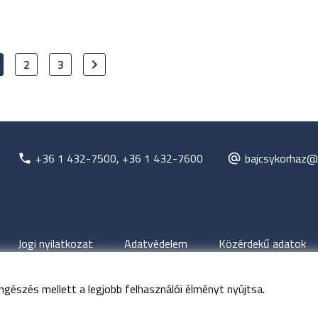
2
3
+36 1 432-7500, +36 1 432-7600
bajcsykorhaz@
Jogi nyilatkozat
Adatvédelem
Közérdekű adatok
ngészés mellett a legjobb felhasználói élményt nyújtsa.
jog fenntartva
Budapesti Bajcsy-Zsilinszky Kórház és Rendelőinté