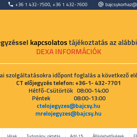
+36 1 432-7500, +36 1 432-7600
bajcsykorhaz@
egyzéssel
kapcsolatos
tájékoztatás az alábbi
DEXA INFORMÁCIÓK
ai szolgáltatásokra időpont foglalás a következő el
CT előjegyzés telefon: +36-1- 432-7701
Hétfő-Csütörtök 08:00-14:00
Péntek 08:00-13:00
ctelojegyzes@bajcsy.hu
mrelojegyzes@bajcsy.hu
Hírek
Tudomány, oktatás
Adó 1%
Álláslehetőségek
E