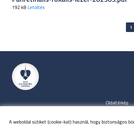
192 kB
Letöltés
1
Oldaltérkép
A weboldal sütiket (cookie-kat) használ, hogy biztonságos bö
©
Minden 