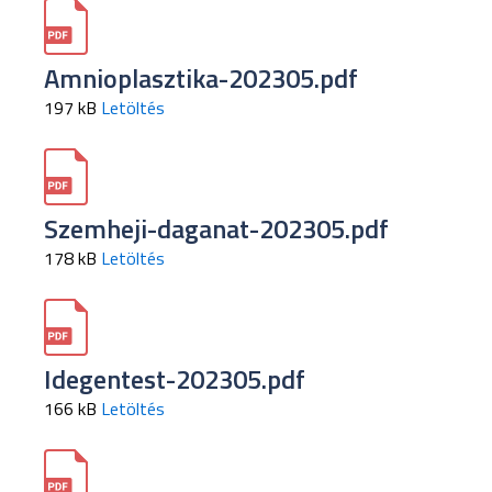
Amnioplasztika-202305.pdf
197 kB
Letöltés
Szemheji-daganat-202305.pdf
178 kB
Letöltés
Idegentest-202305.pdf
166 kB
Letöltés