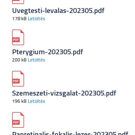
Uvegtesti-levalas-202305.pdf
178 kB
Letöltés
Pterygium-202305.pdf
200 kB
Letöltés
Szemeszeti-vizsgalat-202305.pdf
196 kB
Letöltés
Panretinalis-fokalis-lezer-202305.pdf