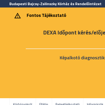
Budapesti Bajcsy-Zsilinszky Kórház és Rendelőintézet
‎ ‎Fontos Tájékoztató
DEXA Időpont kérés/előj
Képalkotó diagnosztik
Kórházunkról
Ellátás
Betegtájékoztató
Információk