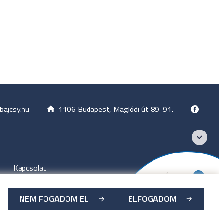
bajcsy.hu
1106 Budapest, Maglódi út 89-91.
Kapcsolat
NEM FOGADOM EL
ELFOGADOM
zet
-
2026