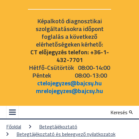
Képalkotó diagnosztikai
szolgáltatásokra időpont
foglalás a következő
elérhetőségeken kérhető:
CT előjegyzés telefon: +36-1-
432-7701
Hétfő-Csütörtök 08:00-14:00
Péntek 08:00-13:00
ctelojegyzes@bajcsy.hu
mrelojegyzes@bajcsy.hu
Keresés
Főoldal
Betegtájékoztató
Betegtájékoztató és beleegyező nyilatkozatok