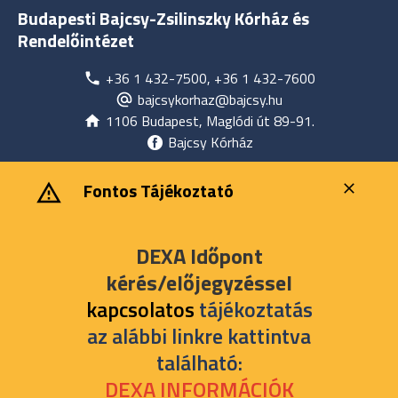
Budapesti Bajcsy-Zsilinszky Kórház és
Rendelőintézet
+36 1 432-7500, +36 1 432-7600
bajcsykorhaz@bajcsy.hu
1106 Budapest, Maglódi út 89-91.
Bajcsy Kórház
‎ ‎Fontos Tájékoztató
DEXA Időpont
kérés/előjegyzéssel
kapcsolatos
tájékoztatás
az alábbi linkre kattintva
található:
DEXA INFORMÁCIÓK