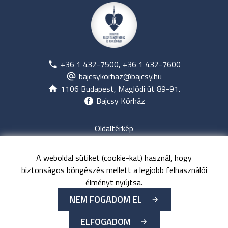
+36 1 432-7500, +36 1 432-7600
bajcsykorhaz@bajcsy.hu
1106 Budapest, Maglódi út 89-91.
Bajcsy Kórház
Oldaltérkép
Jogi nyilatkozat
Adatvédelem
A weboldal sütiket (cookie-kat) használ, hogy
Közérdekű adatok
biztonságos böngészés mellett a legjobb felhasználói
Kapcsolat
élményt nyújtsa.
NEM FOGADOM EL
©
Minden jog fenntartva
Budapesti Bajcsy-Zsilinszky
ELFOGADOM
Kórház és Rendelőintézet
-
2026