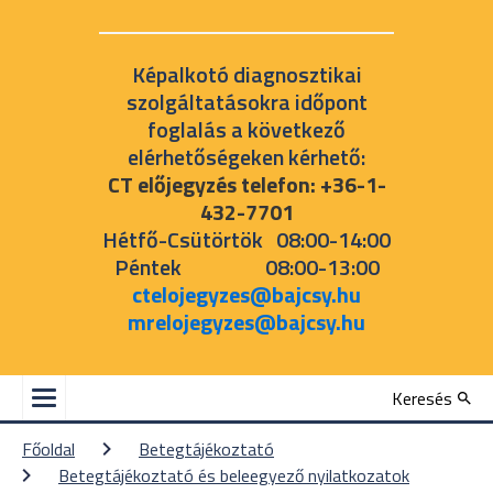
Képalkotó diagnosztikai
szolgáltatásokra időpont
foglalás a következő
elérhetőségeken kérhető:
CT előjegyzés telefon: +36-1-
432-7701
Hétfő-Csütörtök 08:00-14:00
Péntek 08:00-13:00
ctelojegyzes@bajcsy.hu
mrelojegyzes@bajcsy.hu
Keresés
Főoldal
Betegtájékoztató
Betegtájékoztató és beleegyező nyilatkozatok