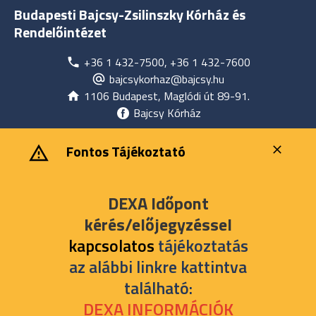
Budapesti Bajcsy-Zsilinszky Kórház és
Rendelőintézet
+36 1 432-7500, +36 1 432-7600
bajcsykorhaz@bajcsy.hu
1106 Budapest, Maglódi út 89-91.
Bajcsy Kórház
‎ ‎Fontos Tájékoztató
DEXA Időpont
kérés/előjegyzéssel
kapcsolatos
tájékoztatás
az alábbi linkre kattintva
található:
DEXA INFORMÁCIÓK