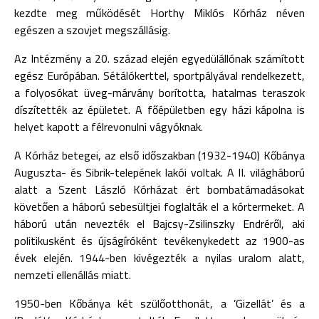
kezdte meg működését Horthy Miklós Kórház néven
egészen a szovjet megszállásig.
Az Intézmény a 20. század elején egyedülállónak számított
egész Európában. Sétálókerttel, sportpályával rendelkezett,
a folyosókat üveg-márvány borította, hatalmas teraszok
díszítették az épületet. A főépületben egy házi kápolna is
helyet kapott a félrevonulni vágyóknak.
A Kórház betegei, az első időszakban (1932-1940) Kőbánya
Auguszta- és Sibrik-telepének lakói voltak. A II. világháború
alatt a Szent László Kórházat ért bombatámadásokat
követően a háború sebesültjei foglalták el a kórtermeket. A
háború után nevezték el Bajcsy-Zsilinszky Endréről, aki
politikusként és újságíróként tevékenykedett az 1900-as
évek elején. 1944-ben kivégezték a nyilas uralom alatt,
nemzeti ellenállás miatt.
1950-ben Kőbánya két szülőotthonát, a ’Gizellát’ és a