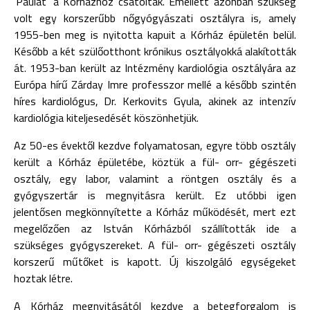
’Paulát’ a Kórházhoz csatolták. Emellett azonban szükség
volt egy korszerűbb nőgyógyászati osztályra is, amely
1955-ben meg is nyitotta kapuit a Kórház épületén belül.
Később a két szülőotthont krónikus osztályokká alakították
át. 1953-ban került az Intézmény kardiológia osztályára az
Európa hírű Zárday Imre professzor mellé a később szintén
híres kardiológus, Dr. Kerkovits Gyula, akinek az intenzív
kardiológia kiteljesedését köszönhetjük.
Az 50-es évektől kezdve folyamatosan, egyre több osztály
került a Kórház épületébe, köztük a fül- orr- gégészeti
osztály, egy labor, valamint a röntgen osztály és a
gyógyszertár is megnyitásra került. Ez utóbbi igen
jelentősen megkönnyítette a Kórház működését, mert ezt
megelőzően az István Kórházból szállították ide a
szükséges gyógyszereket. A fül- orr- gégészeti osztály
korszerű műtőket is kapott. Új kiszolgáló egységeket
hoztak létre.
A Kórház megnyitásától kezdve a betegforgalom is