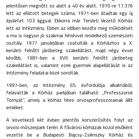
jelentősen megnőtt ez alatt a 40 év alatt. 1970-re 17.376
lett az ellátott betegek száma. 1971-ben átadtak egy új
épületet 103 ággyal. Ekkorra már Területi Vezető Kórház
lett az Intézmény. Ebben az időben kezdte meg működését
a ma is nagyon jó szakmai hírnévvel rendelkező szemészeti
osztály. 1977 januárjában csatolták a Kórházhoz a X.
kerületi felnőtt járóbeteg szakellátást, majd négy évvel
később, 1981-ben a XVII. kerületi felnőtt járóbeteg
szakellátást is, valamint ezek gyermek alapellátását is az
Intézmény feladatai közé sorolták.
1997-ben, az Intézmény 65. évfordulója alkalmából,
felavatták a Kórház parkjában található „Professzorok
Tornyát”, amely a kórház híres orvosprofesszorainak állít
emléket.
A következő két évben jelentős korszerűsítés folyt az
orvosi műszerpark terén. A fővárosi kórházak közül elsőként
vezette be a Budapesti Bajcsy-Zsilinszky Kórház és