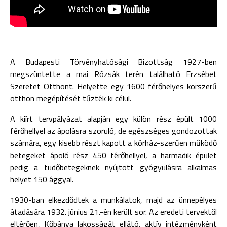
A Budapesti Törvényhatósági Bizottság 1927-ben
megszüntette a mai Rózsák terén található Erzsébet
Szeretet Otthont. Helyette egy 1600 férőhelyes korszerű
otthon megépítését tűzték ki célul.
A kiírt tervpályázat alapján egy külön rész épült 1000
férőhellyel az ápolásra szoruló, de egészséges gondozottak
számára, egy kisebb részt kapott a kórház-szerűen működő
betegeket ápoló rész 450 férőhellyel, a harmadik épület
pedig a tüdőbetegeknek nyújtott gyógyulásra alkalmas
helyet 150 ággyal.
1930-ban elkezdődtek a munkálatok, majd az ünnepélyes
átadására 1932. június 21.-én került sor. Az eredeti tervektől
eltérően, Kőbánya lakosságát ellátó, aktív intézményként