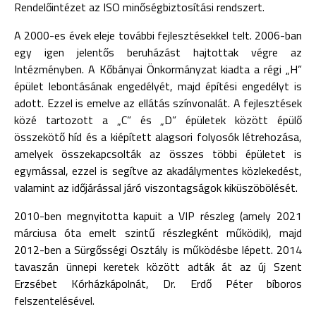
Rendelőintézet az ISO minőségbiztosítási rendszert.
A 2000-es évek eleje további fejlesztésekkel telt. 2006-ban
egy igen jelentős beruházást hajtottak végre az
Intézményben. A Kőbányai Önkormányzat kiadta a régi „H”
épület lebontásának engedélyét, majd építési engedélyt is
adott. Ezzel is emelve az ellátás színvonalát. A fejlesztések
közé tartozott a „C” és „D” épületek között épülő
összekötő híd és a kiépített alagsori folyosók létrehozása,
amelyek összekapcsolták az összes többi épületet is
egymással, ezzel is segítve az akadálymentes közlekedést,
valamint az időjárással járó viszontagságok kiküszöbölését.
2010-ben megnyitotta kapuit a VIP részleg (amely 2021
márciusa óta emelt szintű részlegként működik), majd
2012-ben a Sürgősségi Osztály is működésbe lépett. 2014
tavaszán ünnepi keretek között adták át az új Szent
Erzsébet Kórházkápolnát, Dr. Erdő Péter bíboros
felszentelésével.