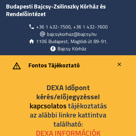
Budapesti Bajcsy-Zsilinszky Kórház és
Rendelőintézet
+36 1 432-7500, +36 1 432-7600
bajcsykorhaz@bajcsy.hu
1106 Budapest, Maglódi út 89-91.
Bajcsy Kórház
‎ ‎Fontos Tájékoztató
DEXA Időpont
kérés/előjegyzéssel
kapcsolatos
tájékoztatás
az alábbi linkre kattintva
található:
DEXA INFORMÁCIÓK