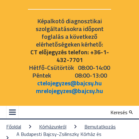
Képalkotó diagnosztikai
szolgáltatásokra időpont
foglalás a következő
elérhetőségeken kérhető:
CT előjegyzés telefon: +36-1-
432-7701
Hétfő-Csütörtök 08:00-14:00
Péntek 08:00-13:00
ctelojegyzes@bajcsy.hu
mrelojegyzes@bajcsy.hu
Keresés
Főoldal
Kórházunkról
Bemutatkozás
A Budapesti Bajcsy-Zsilinszky Kórház és 