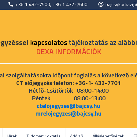
+36 1 432-7500, +36 1 432-7600
bajcsykorhaz@
egyzéssel
kapcsolatos
tájékoztatás az alábbi
DEXA INFORMÁCIÓK
ai szolgáltatásokra időpont foglalás a következő el
CT előjegyzés telefon: +36-1- 432-7701
Hétfő-Csütörtök 08:00-14:00
Péntek 08:00-13:00
ctelojegyzes@bajcsy.hu
mrelojegyzes@bajcsy.hu
Hírek
Tudomány, oktatás
Adó 1%
Álláslehetőségek
E