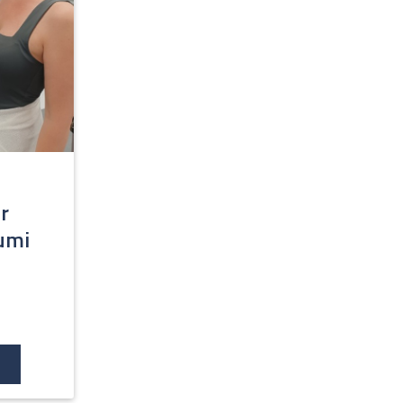
r
iumi