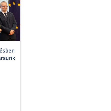
résben
ársunk