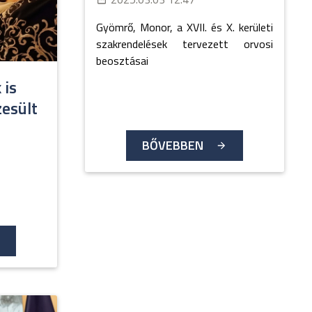
Gyömrő, Monor, a XVII. és X. kerületi
szakrendelések tervezett orvosi
beosztásai
 is
esült
BŐVEBBEN