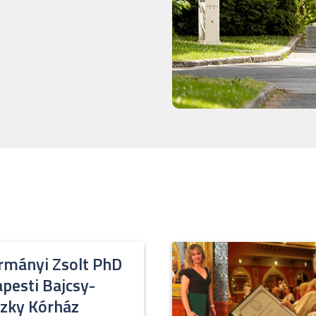
rmányi Zsolt PhD
pesti Bajcsy-
szky Kórház