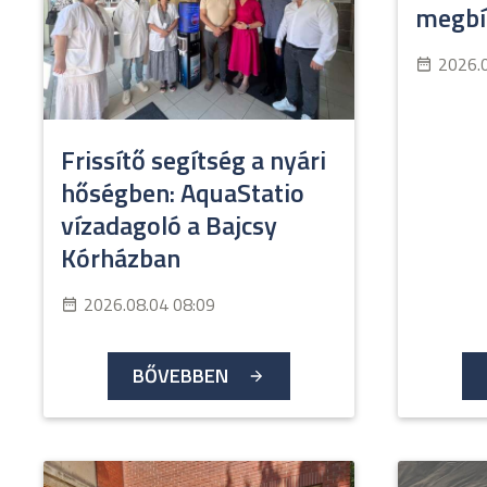
megbíz
2026.
Frissítő segítség a nyári
hőségben: AquaStatio
vízadagoló a Bajcsy
Kórházban
2026.08.04 08:09
BŐVEBBEN