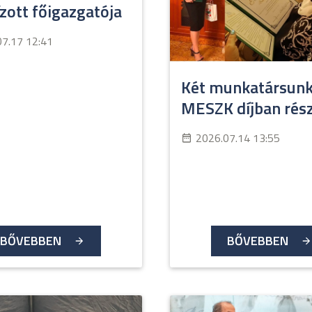
ott főigazgatója
07.17 12:41
Két munkatársunk
MESZK díjban rész
2026.07.14 13:55
BŐVEBBEN
BŐVEBBEN