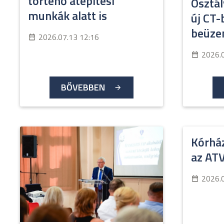
történő átépítési
Osztá
munkák alatt is
új CT
beüze
2026.07.13 12:16
2026.
BŐVEBBEN
Kórház
az AT
2026.