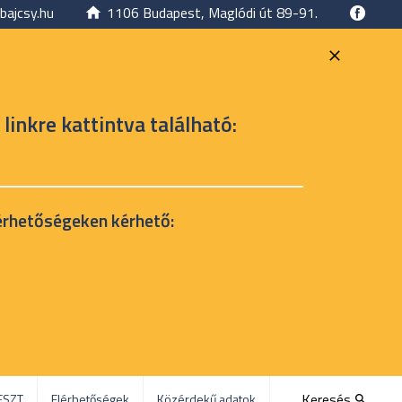
bajcsy.hu
1106 Budapest, Maglódi út 89-91.
 linkre kattintva található:
érhetőségeken kérhető:
Keresés
ESZT
Elérhetőségek
Közérdekű adatok