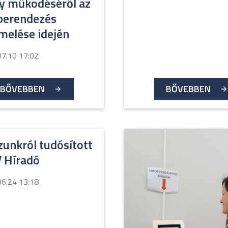
ly működéséről az
-berendezés
melése idején
07.10 17:02
BŐVEBBEN
BŐVEBBEN
unkról tudósított
V Híradó
06.24 13:18