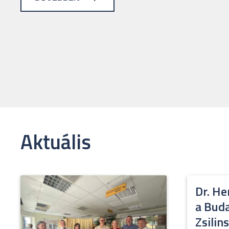
Aktuális
Dr. He
a Buda
Zsilin