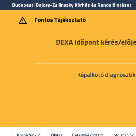
Budapesti Bajcsy-Zsilinszky Kórház és Rendelőintézet
‎ ‎Fontos Tájékoztató
DEXA Időpont kérés/előj
Képalkotó diagnosztik
Kórházunkról
Ellátás
Betegtájékoztató
Információk