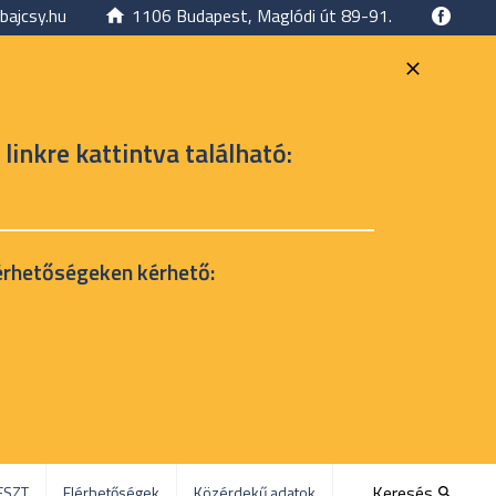
bajcsy.hu
1106 Budapest, Maglódi út 89-91.
 linkre kattintva található:
érhetőségeken kérhető:
Keresés
ESZT
Elérhetőségek
Közérdekű adatok