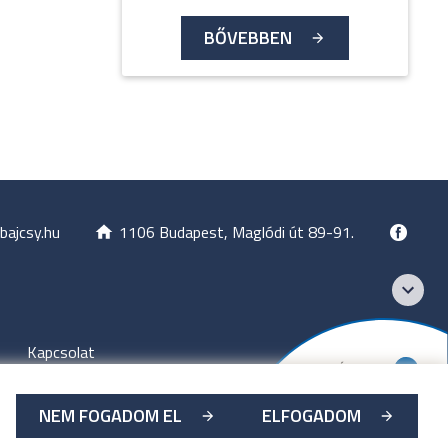
BŐVEBBEN
bajcsy.hu
1106 Budapest, Maglódi út 89-91.
Kapcsolat
NEM FOGADOM EL
ELFOGADOM
zet
-
2026