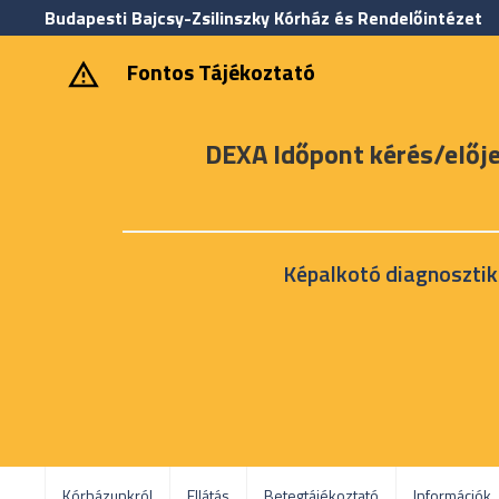
Budapesti Bajcsy-Zsilinszky Kórház és Rendelőintézet
‎ ‎Fontos Tájékoztató
DEXA Időpont kérés/előj
Képalkotó diagnosztik
Kórházunkról
Ellátás
Betegtájékoztató
Információk