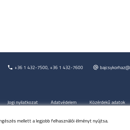
+36 1 432-7500, +36 1 432-7600
bajcsykorhaz@
Jogi nyilatkozat
Adatvédelem
Közérdekű adatok
ngészés mellett a legjobb felhasználói élményt nyújtsa.
jog fenntartva
Budapesti Bajcsy-Zsilinszky Kórház és Rendelőinté