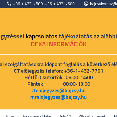
+36 1 432-7500, +36 1 432-7600
bajcsykorhaz@
egyzéssel
kapcsolatos
tájékoztatás az alábbi
DEXA INFORMÁCIÓK
ai szolgáltatásokra időpont foglalás a következő el
CT előjegyzés telefon: +36-1- 432-7701
Hétfő-Csütörtök 08:00-14:00
Péntek 08:00-13:00
ctelojegyzes@bajcsy.hu
mrelojegyzes@bajcsy.hu
Hírek
Tudomány, oktatás
Adó 1%
Álláslehetőségek
E