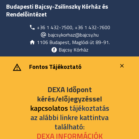
Budapesti Bajcsy-Zsilinszky Kórház és
Rendelőintézet
+36 1 432-7500, +36 1 432-7600
bajcsykorhaz@bajcsy.hu
1106 Budapest, Maglódi út 89-91.
Bajcsy Kórház
‎ ‎Fontos Tájékoztató
DEXA Időpont
kérés/előjegyzéssel
kapcsolatos
tájékoztatás
az alábbi linkre kattintva
található:
DEXA INFORMÁCIÓK