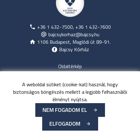
+36 1 432-7500, +36 1 432-7600
bajcsykorhaz@bajcsy.hu
1106 Budapest, Maglódi út 89-91.
Bajcsy Kórház
Oldaltérkép
Jogi nyilatkozat
Adatvédelem
A weboldal sütiket (cookie-kat) használ, hogy
Közérdekű adatok
biztonságos böngészés mellett a legjobb felhasználói
Kapcsolat
élményt nyújtsa.
NEM FOGADOM EL
©
Minden jog fenntartva
Budapesti Bajcsy-Zsilinszky
ELFOGADOM
Kórház és Rendelőintézet
-
2026