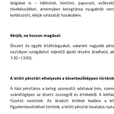
dolgokat is – hálóruhát, köntöst, papucsot, evőeszköz
tévékészüléket, amennyiben betegtársai nyugalmát nem 
korlátozott, kérjük ruházatát hazaküldeni.
Kérjük, ne hozzon magával:
Ékszert és egyéb értéktárgyakat, valamint nagyobb pén
osztályon szolgálatot teljesítő ápoló részére átadható, ak
7:30–13:00).
A letéti pénztári elhelyezés a következőképpen történik
A házi pénztáros a beteg azonosító adataival (név, személy
számítógépen az átvett összegről és értékekről. A kórhá
füzetet vezetünk. Az átadott értékek kiadása a letét
figyelembevételével történik, a letéti pénztár hivatalos nyitv