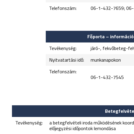
Telefonszám:
06-1-432-7659; 06
Főporta – információs
Tevékenység:
járó-, fekvőbeteg-fel
Nyitvatartási idő:
munkanapo
Telefonszám:
06-1-432-7545
Betegfelvétel
Tevékenység:
a betegfelvételi iroda működésének koord
előjegyzési időpontok lemondása