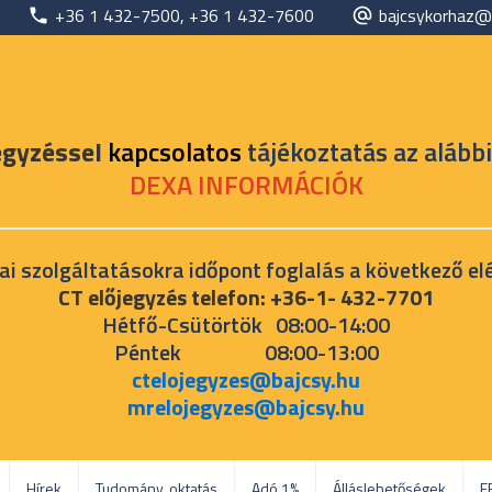
+36 1 432-7500, +36 1 432-7600
bajcsykorhaz@
egyzéssel
kapcsolatos
tájékoztatás az alábbi
DEXA INFORMÁCIÓK
ai szolgáltatásokra időpont foglalás a következő el
CT előjegyzés telefon: +36-1- 432-7701
Hétfő-Csütörtök 08:00-14:00
Péntek 08:00-13:00
ctelojegyzes@bajcsy.hu
mrelojegyzes@bajcsy.hu
Hírek
Tudomány, oktatás
Adó 1%
Álláslehetőségek
E