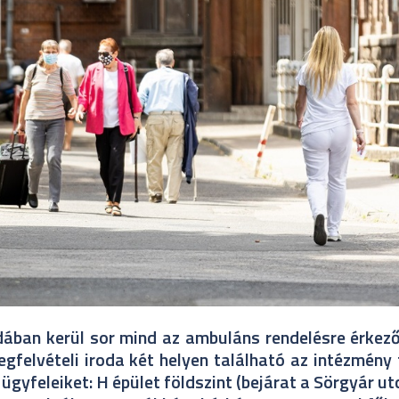
odában kerül sor mind az ambuláns rendelésre érkez
felvételi iroda két helyen található az intézmény 
gyfeleiket: H épület földszint (bejárat a Sörgyár utc