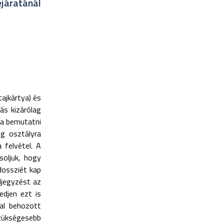
ejáratánál
tajkártya) és
ás kizárólag
dja bemutatni
eg osztályra
 felvétel. A
soljuk, hogy
dossziét kap
ljegyzést az
edjen ezt is
tal behozott
szükségesebb