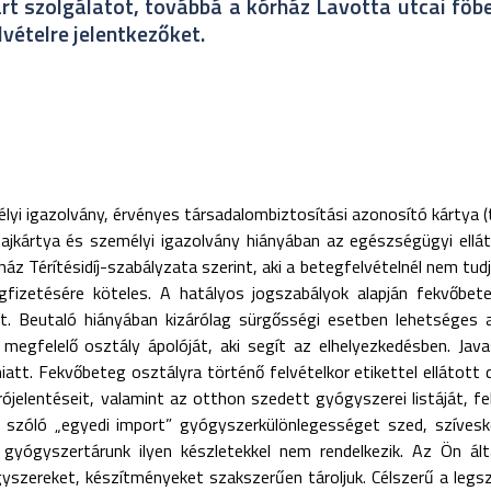
rt szolgálatot, továbbá a kórház Lavotta utcai főb
vételre jelentkezőket.
élyi igazolvány, érvényes társadalombiztosítási azonosító kártya (
tajkártya és személyi igazolvány hiányában az egészségügyi ellát
rház Térítésidíj-szabályzata szerint, aki a betegfelvételnél nem tu
fizetésére köteles. A hatályos jogszabályok alapján fekvőbet
t. Beutaló hiányában kizárólag sürgősségi esetben lehetséges a
 megfelelő osztály ápolóját, aki segít az elhelyezkedésben. Java
att. Fekvőbeteg osztályra történő felvételkor etikettel ellátott 
rójelentéseit, valamint az otthon szedett gyógyszerei listáját, fe
 szóló „egyedi import” gyógyszerkülönlegességet szed, szívesk
 gyógyszertárunk ilyen készletekkel nem rendelkezik. Az Ön ál
gyszereket, készítményeket szakszerűen tároljuk. Célszerű a leg