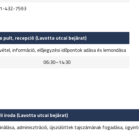
-1-432-7593
 pult, recepció (Lavotta utcai bejárat)
vétel, információ, előjegyzési időpontok adása és lemondása
kon 06:30–14:30
i iroda (Lavotta utcai bejárat)
inálása, adminisztráció, újszülöttek tajszámának fogadása, ügyint