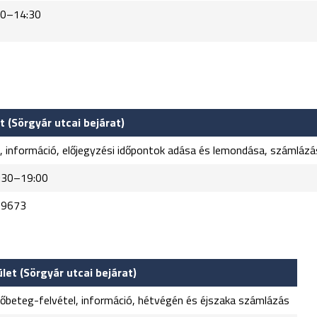
14:30
t (Sörgyár utcai bejárat)
l, információ, előjegyzési időpontok adása és lemondása, számlázá
0–19:00
-9673
let (Sörgyár utcai bejárat)
vőbeteg-felvétel, információ, hétvégén és éjszaka számlázás