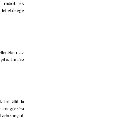
t rádiót és
 lehetősége
llenében az
yitvatartás:
tot állít ki
tétmegőrzési
árbizonylat