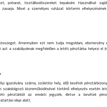
t, poharat, tisztálkodószereket bepakolni. Használhat sajá
zavarja. Mivel a személyes ruházat kórtermi elhelyezésének
zösszeget. Amennyiben ezt nem tudja megoldani, elismervény e
i azt a szabályoknak megfelelően a letéti pénztárba helyezi el (n
:
i igazolvány száma, születési hely, idő) bevételi pénztárbizonyla
zi szakdolgozó közreműködésével történő elhelyezés esetén le
i pénztárból az eredeti jegyzék, illetve a bevételi pénzt
atartási ideje alatt.