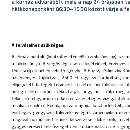
a kórház udvarából), mely a nap 24 órájában ta
hétköznaponként 06:30–15:30 között várja a fel
A felvételhez szükséges:
A kórházi beutaló (kontroll esetén előző ambuláns lap), szem
a lakcímkártya. A sürgősségi esetek kivételével, érvényes 
térítési díj ellenében vehető igénybe. A Bajcsy-Zsilinszky Kó
az érvényes tajkártyát, 2500 Ft ügykezelési költség meg
előjegyzett betegek tervezett felvétele beutalóhoz kötöt
betegfelvétel során tájékoztatják, hogy hol találja meg a
felvételre éhgyomorra érkezzen az esetleges vizsgálatok mi
munkatársunktól. Kérjük, hozza magával korábbi leleteit, zá
esetleges gyógyszer-túlérzékenységről. Amennyiben névre
magával hozni, mert ennek beszerzése időbe telik, mivel
gyógyszerekért felelősséget nem tudunk vállalni, de a gyó