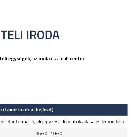
TELI IRODA
teli egységek
, az
iroda
és a
call center
.
 (Lavotta utcai bejárat)
vétel, információ, előjegyzési időpontok adása és lemondása
kon 06:30–10:30