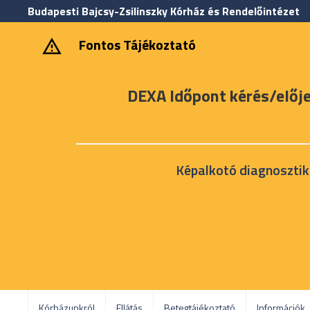
Budapesti Bajcsy-Zsilinszky Kórház és Rendelőintézet
‎ ‎Fontos Tájékoztató
DEXA Időpont kérés/előj
Képalkotó diagnosztik
Kórházunkról
Ellátás
Betegtájékoztató
Információk