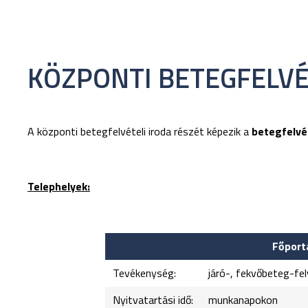
KÖZPONTI BETEGFELVÉ
A központi betegfelvételi iroda részét képezik a
betegfelvé
Telephelyek:
Főporta
Tevékenység:
járó-, fekvőbeteg-fel
Nyitvatartási idő:
munkanapo