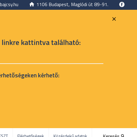
bajcsy.hu
1106 Budapest, Maglódi út 89-91.
 linkre kattintva található:
érhetőségeken kérhető:
Keresés
ESZT
Elérhetőségek
Közérdekű adatok