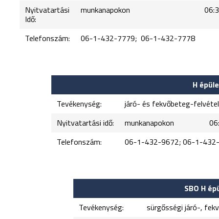
Nyitvatartási
munkanapokon 06:30–
Idő:
Telefonszám:
06-1-432-7779; 06-1-432-7778
H épüle
Tevékenység:
járó- és fekvőbeteg-felvéte
Nyitvatartási idő:
munkanapokon 06:3
Telefonszám:
06-1-432-9672; 06-1-432
SBO H épü
Tevékenység:
sürgősségi járó-, fek