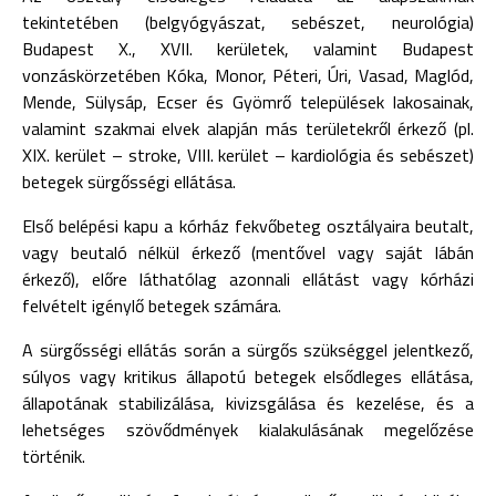
tekintetében (belgyógyászat, sebészet, neurológia)
Budapest X., XVII. kerületek, valamint Budapest
vonzáskörzetében Kóka, Monor, Péteri, Úri, Vasad, Maglód,
Mende, Sülysáp, Ecser és Gyömrő települések lakosainak,
valamint szakmai elvek alapján más területekről érkező (pl.
XIX. kerület – stroke, VIII. kerület – kardiológia és sebészet)
betegek sürgősségi ellátása.
Első belépési kapu a kórház fekvőbeteg osztályaira beutalt,
vagy beutaló nélkül érkező (mentővel vagy saját lábán
érkező), előre láthatólag azonnali ellátást vagy kórházi
felvételt igénylő betegek számára.
A sürgősségi ellátás során a sürgős szükséggel jelentkező,
súlyos vagy kritikus állapotú betegek elsődleges ellátása,
állapotának stabilizálása, kivizsgálása és kezelése, és a
lehetséges szövődmények kialakulásának megelőzése
történik.