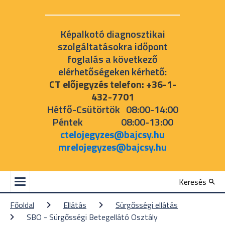
Képalkotó diagnosztikai
szolgáltatásokra időpont
foglalás a következő
elérhetőségeken kérhető:
CT előjegyzés telefon: +36-1-
432-7701
Hétfő-Csütörtök 08:00-14:00
Péntek 08:00-13:00
ctelojegyzes@bajcsy.hu
mrelojegyzes@bajcsy.hu
Keresés
Főoldal
Ellátás
Sürgősségi ellátás
SBO - Sürgősségi Betegellátó Osztály