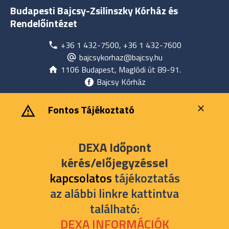
Budapesti Bajcsy-Zsilinszky Kórház és
Rendelőintézet
+36 1 432-7500, +36 1 432-7600
bajcsykorhaz@bajcsy.hu
1106 Budapest, Maglódi út 89-91.
Bajcsy Kórház
‎ ‎Fontos Tájékoztató
DEXA Időpont
kérés/előjegyzéssel
kapcsolatos
tájékoztatás
az alábbi linkre kattintva
található:
DEXA INFORMÁCIÓK