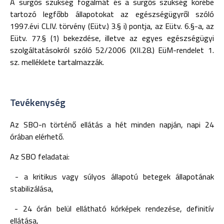
A sürgős szükség fogalmát és a sürgős szükség körébe
tartozó legfőbb állapotokat az egészségügyről szóló
1997.évi CLIV. törvény (Eütv.) 3.§ i) pontja, az Eütv. 6.§-a, az
Eütv. 77.§ (1) bekezdése, illetve az egyes egészségügyi
szolgáltatásokról szóló 52/2006 (XII.28.) EüM-rendelet 1.
sz. melléklete tartalmazzák.
Tevékenység
Az SBO-n történő ellátás a hét minden napján, napi 24
órában elérhető.
Az SBO feladatai:
- a kritikus vagy súlyos állapotú betegek állapotának
stabilizálása,
- 24 órán belül ellátható kórképek rendezése, definitív
ellátása,