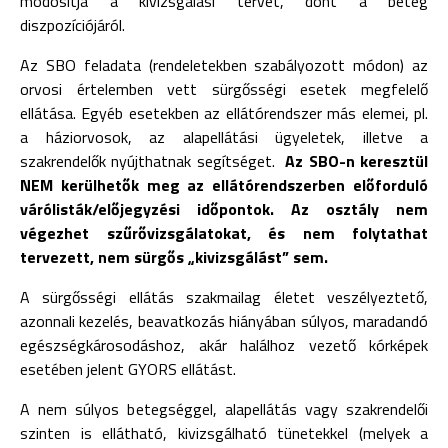
módosítja a kivizsgálási tervet, dönt a beteg
diszpozíciójáról.
Az SBO feladata (rendeletekben szabályozott módon) az
orvosi értelemben vett sürgősségi esetek megfelelő
ellátása. Egyéb esetekben az ellátórendszer más elemei, pl.
a háziorvosok, az alapellátási ügyeletek, illetve a
szakrendelők nyújthatnak segítséget.
Az SBO-n keresztül
NEM kerülhetők meg az ellátórendszerben előforduló
várólisták/előjegyzési időpontok. Az osztály nem
végezhet szűrővizsgálatokat, és nem folytathat
tervezett, nem sürgős „kivizsgálást” sem.
A sürgősségi ellátás szakmailag életet veszélyeztető,
azonnali kezelés, beavatkozás hiányában súlyos, maradandó
egészségkárosodáshoz, akár halálhoz vezető kórképek
esetében jelent GYORS ellátást.
A nem súlyos betegséggel, alapellátás vagy szakrendelői
szinten is ellátható, kivizsgálható tünetekkel (melyek a