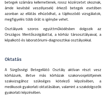
betegek számára kellemetlenek, rossz közérzetet okoznak,
ámde kevésbé veszélyesek) érkező betegek esetében
azonban az ellátás elhúzódhat, a tájékozódó vizsgálatok,
megfigyelés több órát is igénybe vehet.
Osztályunk szoros együttműködésben dolgozik az
Országos Mentőszolgálattal, a kórház társosztályaival, a
képalkotó és laboratóriumi-diagnosztikai osztályokkal.
Oktatás
A Sürgősségi Betegellátó Osztály aktívan részt vesz
kórházunk, illetve más kórházak szakorvosjelöltjeinek
szakvizsgához szükséges kötelező képzésében, a
medikusok gyakorlati oktatásában, valamint a szakdolgozók
gyakorlati képzésében.