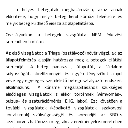
- a helyes betegutak meghatározása, azaz annak
eldöntése, hogy melyik beteg kerül kórházi felvételre és
melyik beteg küldhető vissza az alapellátásba.
Osztályunkon a betegek vizsgálata NEM érkezési
sorrendben történik.
Az első vizsgálatot a Triage (osztályozó) nővér végzi, aki az
állapotfelmérés alapján határozza meg a betegek ellátási
sorrendjét. A beteg panaszait, állapotát, a fájdalom
súlyosságát, kórelőzményét és egyéb tényezőket alapul
véve egy egységes szemléletű betegosztályozó rendszert
alkalmazunk. A kórisme megállapításához szükséges
elsődleges vizsgálatok is ekkor történnek (vérnyomás-,
pulzus- és szaturációmérés, EKG, labor). Ezt követően a
további vizsgálatok (képalkotó vizsgálatok, szakorvosi
konzíliumok) szükségességét és sorrendjét az SBO-s
kezelőorvos határozza meg, aki az eredmények ismeretében