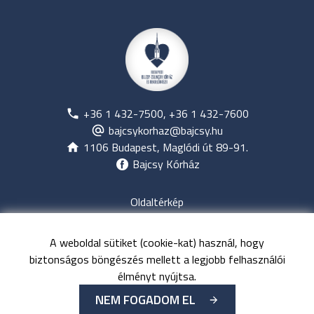
+36 1 432-7500, +36 1 432-7600
bajcsykorhaz@bajcsy.hu
1106 Budapest, Maglódi út 89-91.
Bajcsy Kórház
Oldaltérkép
Jogi nyilatkozat
Adatvédelem
A weboldal sütiket (cookie-kat) használ, hogy
Közérdekű adatok
biztonságos böngészés mellett a legjobb felhasználói
Kapcsolat
élményt nyújtsa.
NEM FOGADOM EL