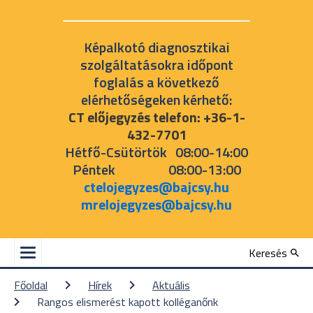
Képalkotó diagnosztikai
szolgáltatásokra időpont
foglalás a következő
elérhetőségeken kérhető:
CT előjegyzés telefon: +36-1-
432-7701
Hétfő-Csütörtök 08:00-14:00
Péntek 08:00-13:00
ctelojegyzes@bajcsy.hu
mrelojegyzes@bajcsy.hu
Keresés
Főoldal
Hírek
Aktuális
Rangos elismerést kapott kolléganőnk