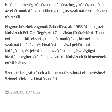
Külön büszkeség kórházunk számára, hogy kórházunkból ő
az első munkatárs, aki ebben a rangos szakmai elismerésben
részesült.
Nagyon büszkék vagyunk Gabriellára, aki 1988 óta dolgozik
kórházunk Fül-Orr-Gégészeti Osztályán főnővérként. Több
évtizedes elkötelezett, odaadó munkájával, kiemelkedő
szakmai tudásával és hivatástudatával példát mutat
kollégáinak, és jelentősen hozzájárul az egészségügyi
hivatás megbecsüléséhez, valamint kórházunk jó hírnevének
erősítéséhez.
Szeretettel gratulálunk a kiemelkedő szakmai elismeréshez!
Szívvel-lélekkel a hivatásunkért!
2026.05.13 16:32