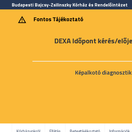
Budapesti Bajcsy-Zsilinszky Kórház és Rendelőintézet
‎ ‎Fontos Tájékoztató
DEXA Időpont kérés/előj
Képalkotó diagnosztik
Kórházunkról
Ellátás
Betegtájékoztató
Információk