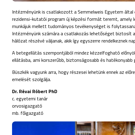
Intézményünk is csatlakozott a Semmelweis Egyetem által e
rezidensi-kutatói program új képzési formát teremt, amely 
munkájuk mellett tudományos tevékenységet is folytassanak 
Intézményünk számára a csatlakozás lehetőséget biztosít 
hálózat részévé váljanak, akik így egyszerre rendelkeznek na
A betegellátás szempontjából mindez kézzelfogható előnyö
ellátásba, ami korszerűbb, biztonságosabb és hatékonyabb 
Büszkék vagyunk arra, hogy részesei lehetünk ennek az elő
emelését szolgálja.
Dr. Révai Róbert PhD
c. egyetemi tanár
orvosigazgató
mb. főigazgató