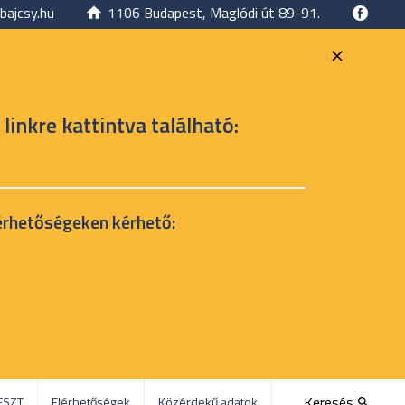
bajcsy.hu
1106 Budapest, Maglódi út 89-91.
 linkre kattintva található:
érhetőségeken kérhető:
Keresés
ESZT
Elérhetőségek
Közérdekű adatok