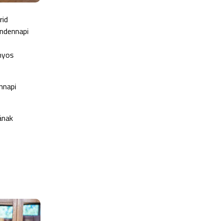
rid
indennapi
nyos
nnapi
ának