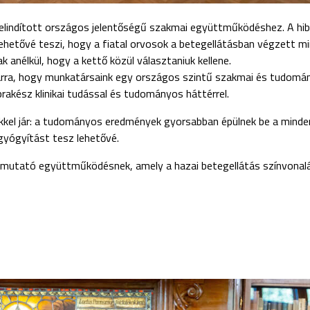
lindított országos jelentőségű szakmai együttműködéshez. A hib
lehetővé teszi, hogy a fiatal orvosok a betegellátásban végzett m
anélkül, hogy a kettő közül választaniuk kellene.
arra, hogy munkatársaink egy országos szintű szakmai és tudomá
prakész klinikai tudással és tudományos háttérrel.
kkel jár: a tudományos eredmények gyorsabban épülnek be a minde
gyógyítást tesz lehetővé.
remutató együttműködésnek, amely a hazai betegellátás színvonal