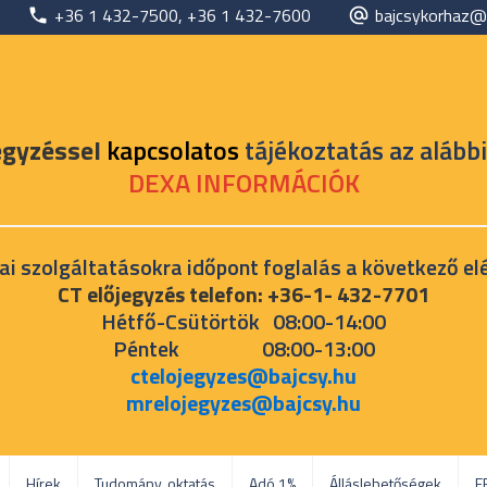
+36 1 432-7500, +36 1 432-7600
bajcsykorhaz@
egyzéssel
kapcsolatos
tájékoztatás az alábbi
DEXA INFORMÁCIÓK
ai szolgáltatásokra időpont foglalás a következő el
CT előjegyzés telefon: +36-1- 432-7701
Hétfő-Csütörtök 08:00-14:00
Péntek 08:00-13:00
ctelojegyzes@bajcsy.hu
mrelojegyzes@bajcsy.hu
Hírek
Tudomány, oktatás
Adó 1%
Álláslehetőségek
E