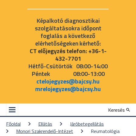
Képalkotó diagnosztikai
szolgáltatásokra időpont
foglalás a következő
elérhetőségeken kérhető:
CT előjegyzés telefon: +36-1-
432-7701
Hétfő-Csütörtök 08:00-14:00
Péntek 08:00-13:00
ctelojegyzes@bajcsy.hu
mrelojegyzes@bajcsy.hu
Keresés
Főoldal
Ellátás
Járóbetegellátás
Monori Szakrendelő-Intézet
Reumatológia