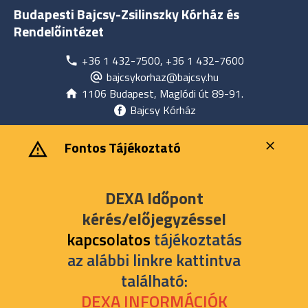
Budapesti Bajcsy-Zsilinszky Kórház és
Rendelőintézet
+36 1 432-7500, +36 1 432-7600
bajcsykorhaz@bajcsy.hu
1106 Budapest, Maglódi út 89-91.
Bajcsy Kórház
‎ ‎Fontos Tájékoztató
DEXA Időpont
kérés/előjegyzéssel
kapcsolatos
tájékoztatás
az alábbi linkre kattintva
található:
DEXA INFORMÁCIÓK