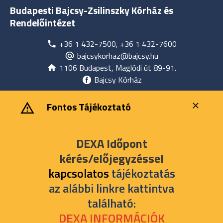
Budapesti Bajcsy-Zsilinszky Kórház és
Rendelőintézet
+36 1 432-7500, +36 1 432-7600
bajcsykorhaz@bajcsy.hu
1106 Budapest, Maglódi út 89-91.
Bajcsy Kórház
‎ ‎Fontos Tájékoztató
DEXA Időpont
kérés/előjegyzéssel
kapcsolatos
tájékoztatás
az alábbi linkre kattintva
található:
DEXA INFORMÁCIÓK