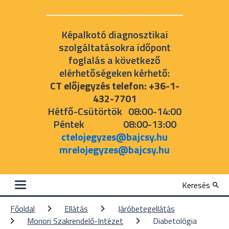
Képalkotó diagnosztikai
szolgáltatásokra időpont
foglalás a következő
elérhetőségeken kérhető:
CT előjegyzés telefon: +36-1-
432-7701
Hétfő-Csütörtök 08:00-14:00
Péntek 08:00-13:00
ctelojegyzes@bajcsy.hu
mrelojegyzes@bajcsy.hu
Keresés
Főoldal
Ellátás
Járóbetegellátás
Monori Szakrendelő-Intézet
Diabetológia