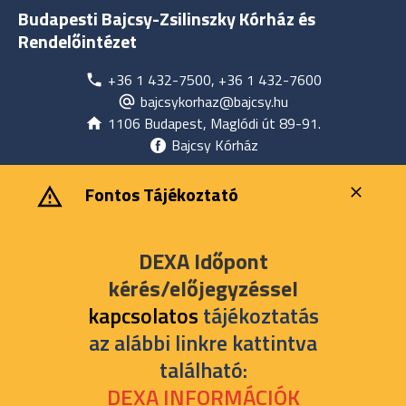
Budapesti Bajcsy-Zsilinszky Kórház és
Rendelőintézet
+36 1 432-7500, +36 1 432-7600
bajcsykorhaz@bajcsy.hu
1106 Budapest, Maglódi út 89-91.
Bajcsy Kórház
‎ ‎Fontos Tájékoztató
DEXA Időpont
kérés/előjegyzéssel
kapcsolatos
tájékoztatás
az alábbi linkre kattintva
található:
DEXA INFORMÁCIÓK