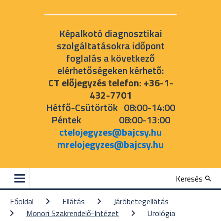
Képalkotó diagnosztikai
szolgáltatásokra időpont
foglalás a következő
elérhetőségeken kérhető:
CT előjegyzés telefon: +36-1-
432-7701
Hétfő-Csütörtök 08:00-14:00
Péntek 08:00-13:00
ctelojegyzes@bajcsy.hu
mrelojegyzes@bajcsy.hu
Keresés
Főoldal
Ellátás
Járóbetegellátás
Monori Szakrendelő-Intézet
Urológia