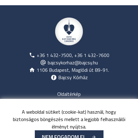
+36 1 432-7500, +36 1 432-7600
bajcsykorhaz@bajcsy.hu
1106 Budapest, Maglódi út 89-91.
Bajcsy Kórház
Oldaltérkép
Jogi nyilatkozat
Adatvédelem
A weboldal sütiket (cookie-kat) használ, hogy
Közérdekű adatok
biztonságos böngészés mellett a legjobb felhasználói
Kapcsolat
élményt nyújtsa.
NEM FOGADOM EL