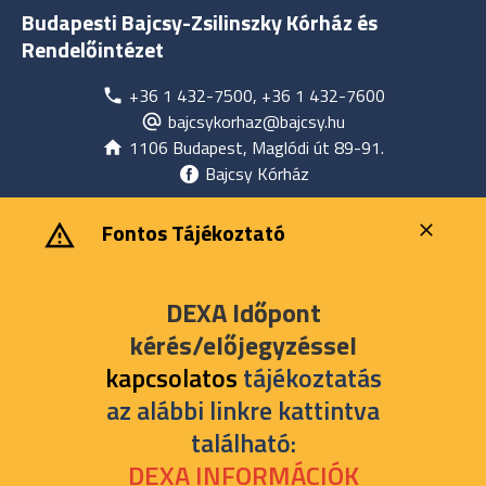
Budapesti Bajcsy-Zsilinszky Kórház és
Rendelőintézet
+36 1 432-7500, +36 1 432-7600
bajcsykorhaz@bajcsy.hu
1106 Budapest, Maglódi út 89-91.
Bajcsy Kórház
‎ ‎Fontos Tájékoztató
DEXA Időpont
kérés/előjegyzéssel
kapcsolatos
tájékoztatás
az alábbi linkre kattintva
található:
DEXA INFORMÁCIÓK