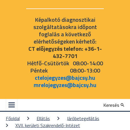
Képalkotó diagnosztikai
szolgáltatásokra időpont
foglalás a következő
elérhetőségeken kérhető:
CT előjegyzés telefon: +36-1-
432-7701
Hétfő-Csütörtök 08:00-14:00
Péntek 08:00-13:00
ctelojegyzes@bajcsy.hu
mrelojegyzes@bajcsy.hu
Keresés
Főoldal
Ellátás
Járóbetegellátás
XVII. kerületi Szakrendelő-Intézet