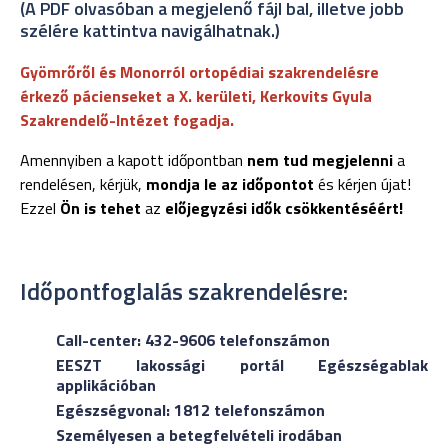
(A PDF olvasóban a megjelenő fájl bal, illetve jobb
szélére kattintva navigálhatnak.)
Gyömrőről és Monorról ortopédiai szakrendelésre
érkező pácienseket a X. kerületi, Kerkovits Gyula
Szakrendelő-Intézet fogadja.
Amennyiben a kapott időpontban
nem tud megjelenni
a
rendelésen, kérjük,
mondja le az időpontot
és kérjen újat!
Ezzel
Ön is tehet
az
előjegyzési idők csökkentéséért!
Időpontfoglalás szakrendelésre:
Call-center: 432-9606 telefonszámon
EESZT lakossági portál Egészségablak
applikációban
Egészségvonal: 1812 telefonszámon
Személyesen a betegfelvételi irodában