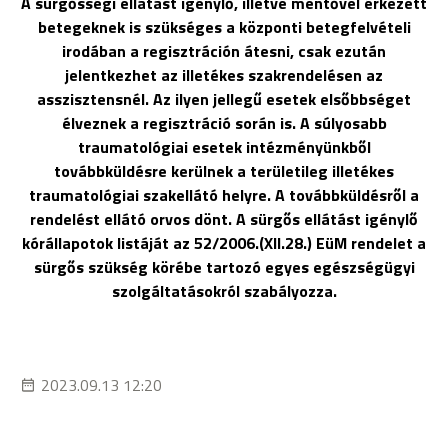
A sürgősségi ellátást igénylő, illetve mentővel érkezett
betegeknek is szükséges a központi betegfelvételi
irodában a regisztráción átesni, csak ezután
jelentkezhet az illetékes szakrendelésen az
asszisztensnél. Az ilyen jellegű esetek elsőbbséget
élveznek a regisztráció során is. A súlyosabb
traumatológiai esetek intézményünkből
továbbküldésre kerülnek a területileg illetékes
traumatológiai szakellátó helyre. A továbbküldésről a
rendelést ellátó orvos dönt. A sürgős ellátást igénylő
kórállapotok listáját az 52/2006.(XII.28.) EüM rendelet a
sürgős szükség körébe tartozó egyes egészségügyi
szolgáltatásokról szabályozza.
2023.09.13 12:20