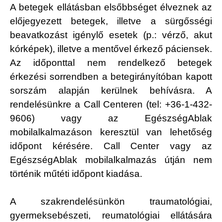
A betegek ellátásban elsőbbséget élveznek az
előjegyezett betegek, illetve a sürgősségi
beavatkozást igénylő esetek (p.: vérző, akut
kórképek), illetve a mentővel érkező páciensek.
Az időponttal nem rendelkező betegek
érkezési sorrendben a betegirányítóban kapott
sorszám alapján kerülnek behívásra. A
rendelésünkre a Call Centeren (tel: +36-1-432-
9606) vagy az EgészségAblak
mobilalkalmazáson keresztül van lehetőség
időpont kérésére. Call Center vagy az
EgészségAblak mobilalkalmazás útján nem
történik műtéti időpont kiadása.
A szakrendelésünkön traumatológiai,
gyermeksebészeti, reumatológiai ellátására