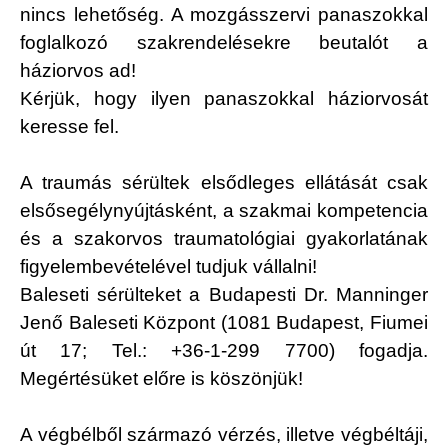
nincs lehetőség. A mozgásszervi panaszokkal
foglalkozó szakrendelésekre beutalót a
háziorvos ad!
Kérjük, hogy ilyen panaszokkal háziorvosát
keresse fel.
A traumás sérültek elsődleges ellátását csak
elsősegélynyújtásként, a szakmai kompetencia
és a szakorvos traumatológiai gyakorlatának
figyelembevételével tudjuk vállalni!
Baleseti sérülteket a Budapesti Dr. Manninger
Jenő Baleseti Központ (1081 Budapest, Fiumei
út 17; Tel.: +36-1-299 7700) fogadja.
Megértésüket előre is köszönjük!
A végbélből származó vérzés, illetve végbéltáji,