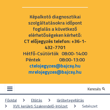
Képalkotó diagnosztikai
szolgáltatásokra időpont
foglalás a következő
elérhetőségeken kérhető:
CT előjegyzés telefon: +36-1-
432-7701
Hétfő-Csütörtök 08:00-14:00
Péntek 08:00-13:00
ctelojegyzes@bajcsy.hu
mrelojegyzes@bajcsy.hu
Keresés
Főoldal
Ellátás
Járóbetegellátás
XVII. kerületi Szakrendelő-Intézet
Sebészet