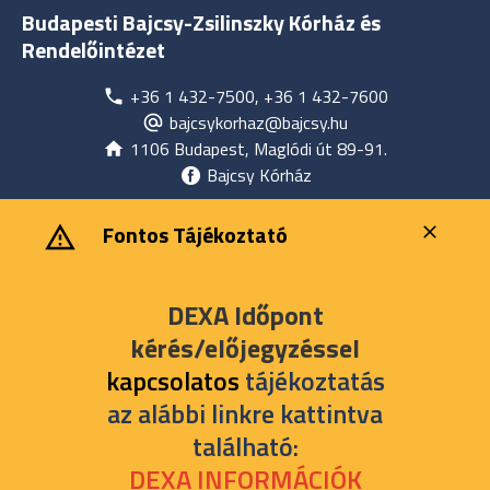
Budapesti Bajcsy-Zsilinszky Kórház és
Rendelőintézet
+36 1 432-7500, +36 1 432-7600
bajcsykorhaz@bajcsy.hu
1106 Budapest, Maglódi út 89-91.
Bajcsy Kórház
‎ ‎Fontos Tájékoztató
DEXA Időpont
kérés/előjegyzéssel
kapcsolatos
tájékoztatás
az alábbi linkre kattintva
található:
DEXA INFORMÁCIÓK