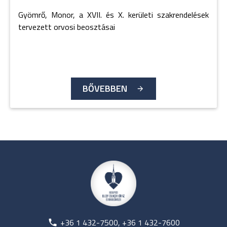
Gyömrő, Monor, a XVII. és X. kerületi szakrendelések
tervezett orvosi beosztásai
BŐVEBBEN
+36 1 432-7500, +36 1 432-7600