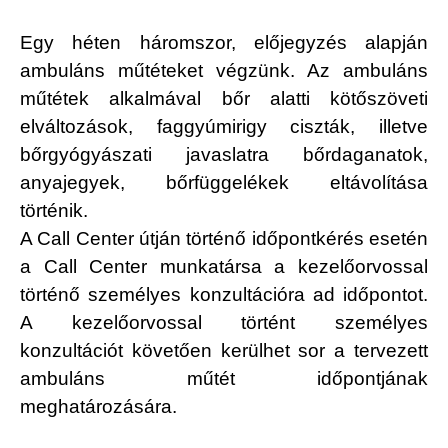
Egy héten háromszor, előjegyzés alapján
ambuláns műtéteket végzünk. Az ambuláns
műtétek alkalmával bőr alatti kötőszöveti
elváltozások, faggyúmirigy ciszták, illetve
bőrgyógyászati javaslatra bőrdaganatok,
anyajegyek, bőrfüggelékek eltávolítása
történik.
A Call Center útján történő időpontkérés esetén
a Call Center munkatársa a kezelőorvossal
történő személyes konzultációra ad időpontot.
A kezelőorvossal történt személyes
konzultációt követően kerülhet sor a tervezett
ambuláns műtét időpontjának
meghatározására.