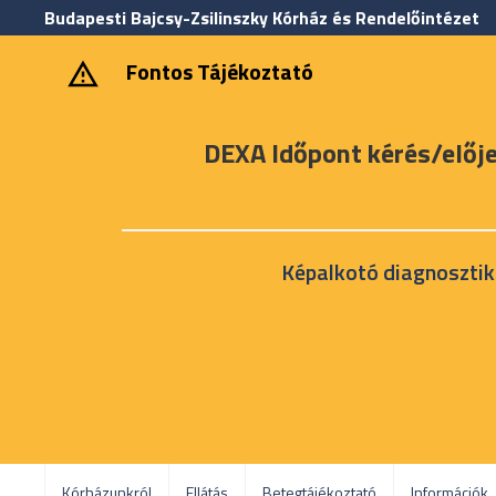
Budapesti Bajcsy-Zsilinszky Kórház és Rendelőintézet
‎ ‎Fontos Tájékoztató
DEXA Időpont kérés/előj
Képalkotó diagnosztik
Kórházunkról
Ellátás
Betegtájékoztató
Információk