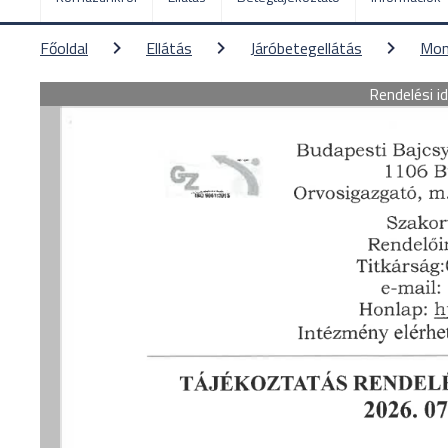
Főoldal
Ellátás
Járóbetegellátás
Mon
Rendelési i