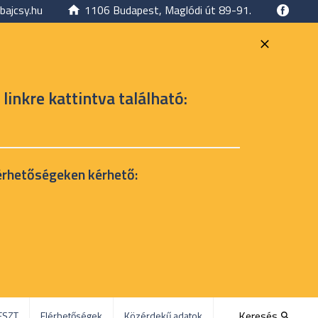
bajcsy.hu
1106 Budapest, Maglódi út 89-91.
 linkre kattintva található:
érhetőségeken kérhető:
Keresés
ESZT
Elérhetőségek
Közérdekű adatok