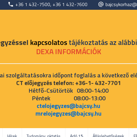
+36 1 432-7500, +36 1 432-7600
bajcsykorhaz@
egyzéssel
kapcsolatos
tájékoztatás az alábbi
DEXA INFORMÁCIÓK
ai szolgáltatásokra időpont foglalás a következő el
CT előjegyzés telefon: +36-1- 432-7701
Hétfő-Csütörtök 08:00-14:00
Péntek 08:00-13:00
ctelojegyzes@bajcsy.hu
mrelojegyzes@bajcsy.hu
Hírek
Tudomány, oktatás
Adó 1%
Álláslehetőségek
E