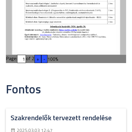
Page:
of
2
+
-
100
%
Fontos
Szakrendelők tervezett rendelése
2025.03.03 12:47