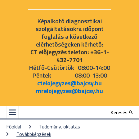
Képalkotó diagnosztikai
szolgáltatásokra időpont
foglalás a következő
elérhetőségeken kérhető:
CT előjegyzés telefon: +36-1-
432-7701
Hétfő-Csütörtök 08:00-14:00
Péntek 08:00-13:00
ctelojegyzes@bajcsy.hu
mrelojegyzes@bajcsy.hu
Keresés
Főoldal
Tudomány, oktatás
Továbbképzések