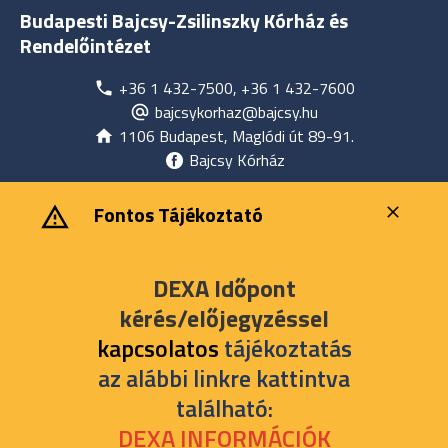
Budapesti Bajcsy-Zsilinszky Kórház és
Rendelőintézet
+36 1 432-7500, +36 1 432-7600
bajcsykorhaz@bajcsy.hu
1106 Budapest, Maglódi út 89-91.
Bajcsy Kórház
‎ ‎Fontos Tájékoztató
DEXA Időpont
kérés/előjegyzéssel
kapcsolatos
tájékoztatás
az alábbi linkre kattintva
található:
DEXA INFORMÁCIÓK