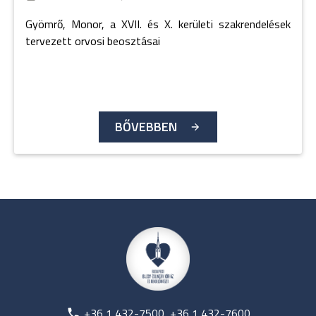
Gyömrő, Monor, a XVII. és X. kerületi szakrendelések
tervezett orvosi beosztásai
BŐVEBBEN
+36 1 432-7500, +36 1 432-7600