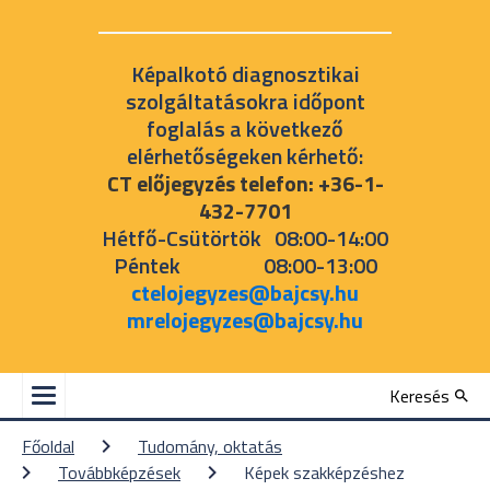
Képalkotó diagnosztikai
szolgáltatásokra időpont
foglalás a következő
elérhetőségeken kérhető:
CT előjegyzés telefon: +36-1-
432-7701
Hétfő-Csütörtök 08:00-14:00
Péntek 08:00-13:00
ctelojegyzes@bajcsy.hu
mrelojegyzes@bajcsy.hu
Keresés
Főoldal
Tudomány, oktatás
Továbbképzések
Képek szakképzéshez