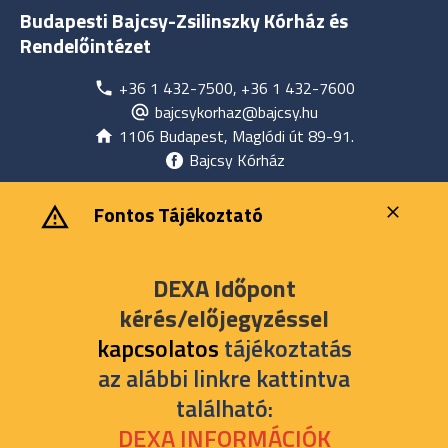
Budapesti Bajcsy-Zsilinszky Kórház és
Rendelőintézet
+36 1 432-7500, +36 1 432-7600
bajcsykorhaz@bajcsy.hu
1106 Budapest, Maglódi út 89-91.
Bajcsy Kórház
‎ ‎Fontos Tájékoztató
DEXA Időpont
kérés/előjegyzéssel
kapcsolatos
tájékoztatás
az alábbi linkre kattintva
található:
DEXA INFORMÁCIÓK