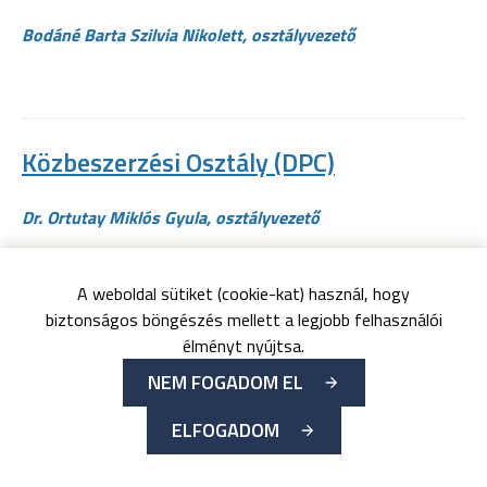
Bodáné Barta Szilvia Nikolett, osztályvezető
Közbeszerzési Osztály (DPC)
Dr. Ortutay Miklós Gyula, osztályvezető
A weboldal sütiket (cookie-kat) használ, hogy
biztonságos böngészés mellett a legjobb felhasználói
Orvostechnológiai és Logisztikai
élményt nyújtsa.
Osztály (DPC)
NEM FOGADOM EL
ELFOGADOM
Baksai Lajos, osztályvezető
Szénási Sándor, csoportvezető