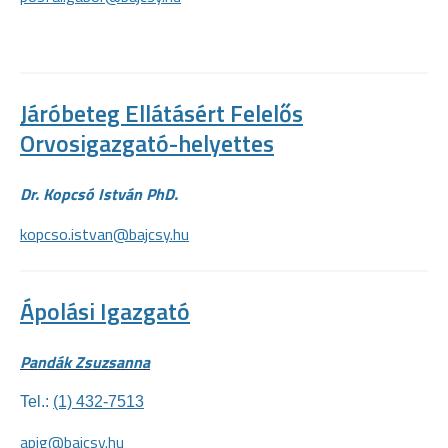
Járóbeteg Ellátásért Felelős
Orvosigazgató-helyettes
Dr. Kopcsó István PhD.
kopcso.istvan@bajcsy.hu
Ápolási Igazgató
Pandák Zsuzsanna
Tel.:
(1) 432-7513
apig@bajcsy.hu