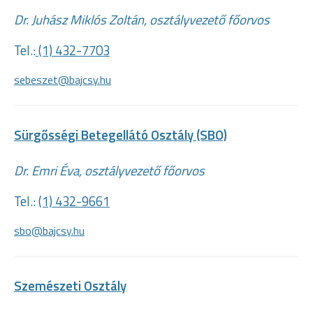
Dr. Juhász Miklós Zoltán, osztályvezető főorvos
Tel.:
(1) 432-7703
sebeszet@bajcsy.hu
Sürgősségi Betegellátó Osztály (SBO)
Dr. Emri Éva, osztályvezető főorvos
Tel.:
(1) 432-9661
sbo@bajcsy.hu
Szemészeti Osztály