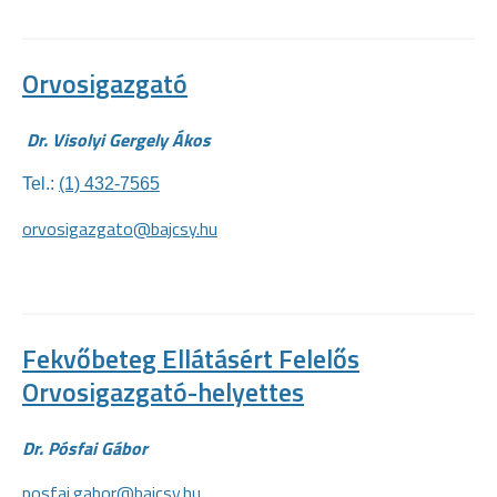
Orvosigazgató
Dr. Visolyi Gergely Ákos
Tel.:
(1) 432-7565
orvosigazgato@bajcsy.hu
Fekvőbeteg Ellátásért Felelős
Orvosigazgató-helyettes
Dr. Pósfai Gábor
posfai.gabor@bajcsy.hu