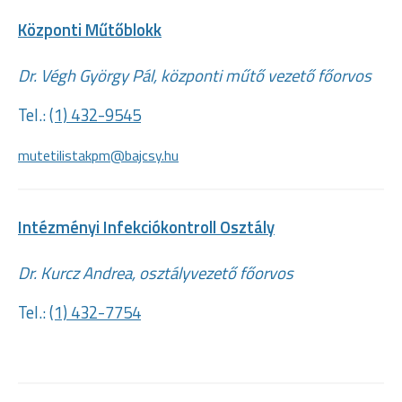
Központi Műtőblokk
Dr. Végh György Pál, központi műtő vezető főorvos
Tel.:
(1) 432-9545
mutetilistakpm@bajcsy.hu
Intézményi Infekciókontroll Osztály
Dr. Kurcz Andrea, osztályvezető főorvos
Tel.:
(1) 432-7754