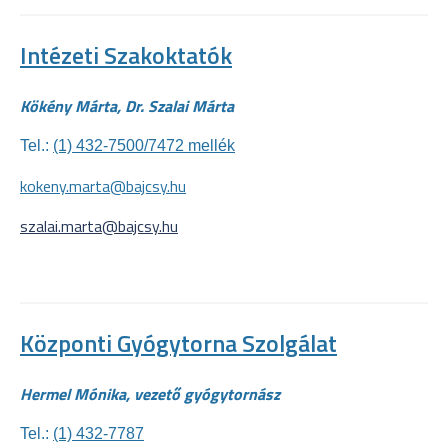
Intézeti Szakoktatók
Kökény Márta, Dr. Szalai Márta
Tel.:
(1) 432-7500/7472 mellék
kokeny.marta@bajcsy.hu
szalai.marta@bajcsy.hu
Központi Gyógytorna Szolgálat
Hermel Mónika, vezető gyógytornász
Tel.:
(1) 432-7787