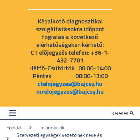
Képalkotó diagnosztikai
szolgáltatásokra időpont
foglalás a következő
elérhetőségeken kérhető:
CT előjegyzés telefon: +36-1-
432-7701
Hétfő-Csütörtök 08:00-14:00
Péntek 08:00-13:00
ctelojegyzes@bajcsy.hu
mrelojegyzes@bajcsy.hu
Keresés
Főoldal
Információk
Szervezeti egységek vezetőinek neve és 