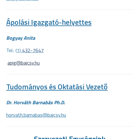
Ápolási Igazgató-helyettes
Bogyay Anita
Tel.:
(1)
432-7647
apig@bajcsy.hu
Tudományos és Oktatási Vezető
Dr. Horváth Barnabás Ph.D.
horvath.barnabas@bajcsy.hu
Szervezeti Egységeink