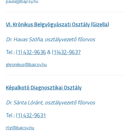
paula@bajcsy.hu
VI. Krónikus Belgyógyászati Osztály (Gizella)
Dr. Havas Szófia, osztályvezető főorvos
Tel.:
(1)
432-9636
&
(1)432-9637
gkronikus@bajcsy.hu
Képalkotó Diagnosztikai Osztály
Dr. Sánta Lóránt, osztályvezető főorvos
Tel.:
(1) 432-9631
rtg@bajcsy.hu