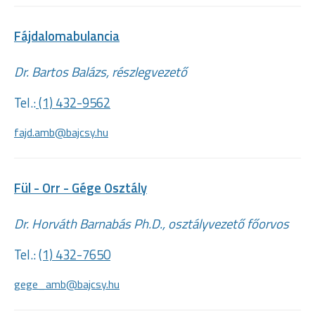
Fájdalomabulancia
Dr. Bartos Balázs, részlegvezető
Tel.:
(1) 432-9562
fajd.amb@bajcsy.hu
Fül - Orr - Gége Osztály
Dr. Horváth Barnabás Ph.D., osztályvezető főorvos
Tel.:
(1) 432-7650
gege_amb@bajcsy.hu