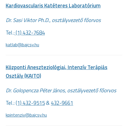
Kardiovascularis Katéteres Laboratórium
Dr. Sasi Viktor Ph.D., osztályvezető főorvos
Tel.:
(1) 432-7684
katlab@bajcsy.hu
Központi Aneszteziológiai, Intenzív Terápiás
Osztály (KAITO)
Dr. Golopencza Péter János, osztályvezető főorvos
Tel.:
(1) 432-9515
&
432-9661
kpintenziv@bajcsy.hu