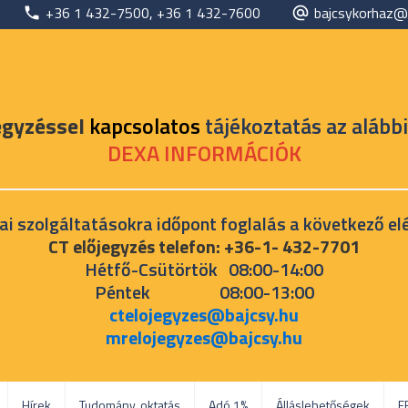
+36 1 432-7500, +36 1 432-7600
bajcsykorhaz@
egyzéssel
kapcsolatos
tájékoztatás az alábbi
DEXA INFORMÁCIÓK
ai szolgáltatásokra időpont foglalás a következő el
CT előjegyzés telefon: +36-1- 432-7701
Hétfő-Csütörtök 08:00-14:00
Péntek 08:00-13:00
ctelojegyzes@bajcsy.hu
mrelojegyzes@bajcsy.hu
Hírek
Tudomány, oktatás
Adó 1%
Álláslehetőségek
E