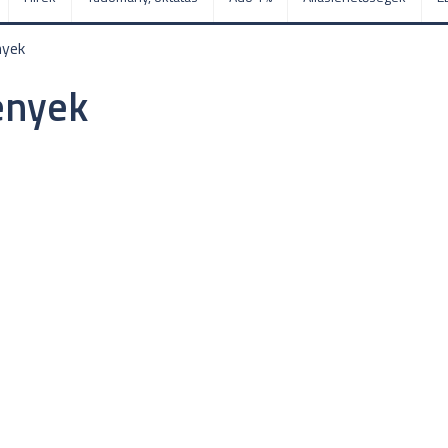
nyek
ények