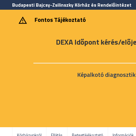
Budapesti Bajcsy-Zsilinszky Kórház és Rendelőintézet
‎ ‎Fontos Tájékoztató
DEXA Időpont kérés/előj
Képalkotó diagnosztik
Kórházunkról
Ellátás
Betegtájékoztató
Információk