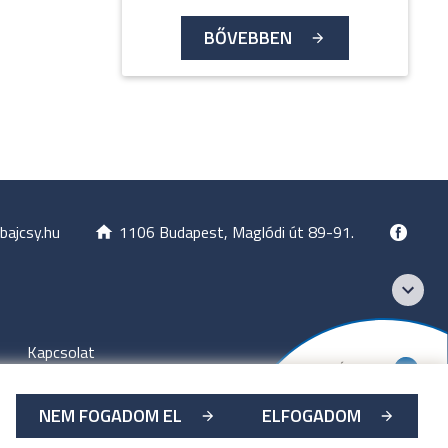
BŐVEBBEN
bajcsy.hu
1106 Budapest, Maglódi út 89-91.
Kapcsolat
NEM FOGADOM EL
ELFOGADOM
zet
-
2026