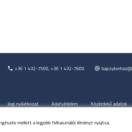
+36 1 432-7500, +36 1 432-7600
bajcsykorhaz@
Jogi nyilatkozat
Adatvédelem
Közérdekű adatok
ngészés mellett a legjobb felhasználói élményt nyújtsa.
jog fenntartva
Budapesti Bajcsy-Zsilinszky Kórház és Rendelőinté