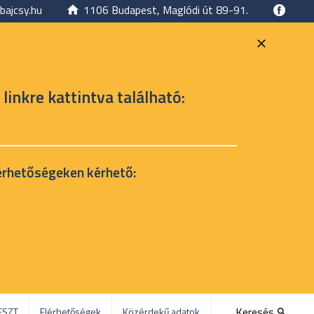
bajcsy.hu
1106 Budapest, Maglódi út 89-91.
 linkre kattintva található:
érhetőségeken kérhető:
Keresés
ESZT
Elérhetőségek
Közérdekű adatok