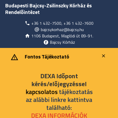
Budapesti Bajcsy-Zsilinszky Kórház és
Rendelőintézet
+36 1 432-7500, +36 1 432-7600
bajcsykorhaz@bajcsy.hu
1106 Budapest, Maglódi út 89-91.
Bajcsy Kórház
‎ ‎Fontos Tájékoztató
DEXA Időpont
kérés/előjegyzéssel
kapcsolatos
tájékoztatás
az alábbi linkre kattintva
található:
DEXA INFORMÁCIÓK