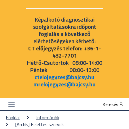
Képalkotó diagnosztikai
szolgáltatásokra időpont
foglalás a következő
elérhetőségeken kérhető:
CT előjegyzés telefon: +36-1-
432-7701
Hétfő-Csütörtök 08:00-14:00
Péntek 08:00-13:00
ctelojegyzes@bajcsy.hu
mrelojegyzes@bajcsy.hu
Keresés
Főoldal
Információk
[Archív] Felettes szervek