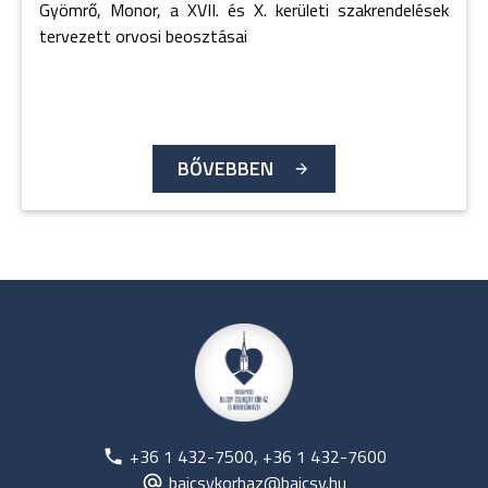
Gyömrő, Monor, a XVII. és X. kerületi szakrendelések
tervezett orvosi beosztásai
BŐVEBBEN
+36 1 432-7500, +36 1 432-7600
bajcsykorhaz@bajcsy.hu