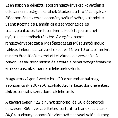
Ezen napon a délelőtti sportrendezvényeket követően a
délutáni ünnepségen kerülnek átadásra a Pro Vita díjak az
élődonorként szervet adományozók részére, valamint a
Szent Kozma és Damján díj a szervdonációs és
transzplantációs területen kiemelkedő teljesítményt
nyújtott személyek részére. Az egész napos
rendezvénysorozat a Mezőgazdasági Múzeumtól induló
fáklyás felvonulással zárul október 14-én 19 órától, melyre
minden érdeklődőt szeretettel várnak a szervezők. A
felvonulással donorainkra és azokra a néhai betegtársainkra
emlékezünk, akik már nem lehetnek velünk.
Magyarországon évente kb. 130 ezer ember hal meg,
azonban csak 200-250 agyhalottról érkezik donorjelentés,
akik potenciális szervdonorok lehetnek.
A tavalyi évben 122 elhunyt donorból és 56 élődonorból
összesen 369 szervátültetés történt, a transzplantációk
84,8%-a elhunyt donortól származó szervvel valósult meg.