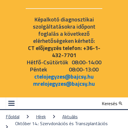
Képalkotó diagnosztikai
szolgáltatásokra időpont
foglalás a következő
elérhetőségeken kérhető:
CT előjegyzés telefon: +36-1-
432-7701
Hétfő-Csütörtök 08:00-14:00
Péntek 08:00-13:00
ctelojegyzes@bajcsy.hu
mrelojegyzes@bajcsy.hu
Keresés
Főoldal
Hírek
Aktuális
Október 14.: Szervdonációs és Transzplantációs 