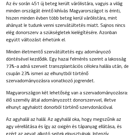
Az év során 451 új beteg került várólistára, vagyis a világ
minden országát érintő kihívás Magyarországot is érinti,
hiszen minden évben több beteg kerül várólistára, mint
ahányat le tudunk venni szervátültetés miatt. Sajnos nincs
elég donorszerv a szükségletek kielégítésére. Azonban
együtt változást érhetünk el.
Minden életmentő szervátültetés egy adományozó
döntésével kezdődik. Egy hazai felmérés szerint a lakosság
73%-a adná szerveit transzplantációs célokra halála után, de
csupán 23% ismeri az elhunytból történő
szervadományozásra vonatkozó jogrendet.
Magyarországon két lehetőség van a szervadományozásra:
élő személy által adományozott donorszervvel, illetve
elhunyt agyhalott donorból történő szervdonációval.
Az agyhalál az halál. Az agyhalál oka, hogy megszűnik az
agy vérellátása és így az oxigén és tápanyag ellátása, és
ezért az agyat alkotó sejtek elpusztulnak. Intenzív