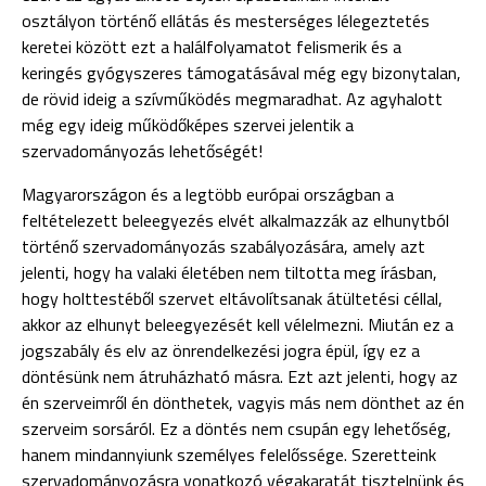
osztályon történő ellátás és mesterséges lélegeztetés
keretei között ezt a halálfolyamatot felismerik és a
keringés gyógyszeres támogatásával még egy bizonytalan,
de rövid ideig a szívműködés megmaradhat. Az agyhalott
még egy ideig működőképes szervei jelentik a
szervadományozás lehetőségét!
Magyarországon és a legtöbb európai országban a
feltételezett beleegyezés elvét alkalmazzák az elhunytból
történő szervadományozás szabályozására, amely azt
jelenti, hogy ha valaki életében nem tiltotta meg írásban,
hogy holttestéből szervet eltávolítsanak átültetési céllal,
akkor az elhunyt beleegyezését kell vélelmezni. Miután ez a
jogszabály és elv az önrendelkezési jogra épül, így ez a
döntésünk nem átruházható másra. Ezt azt jelenti, hogy az
én szerveimről én dönthetek, vagyis más nem dönthet az én
szerveim sorsáról. Ez a döntés nem csupán egy lehetőség,
hanem mindannyiunk személyes felelőssége. Szeretteink
szervadományozásra vonatkozó végakaratát tisztelnünk és