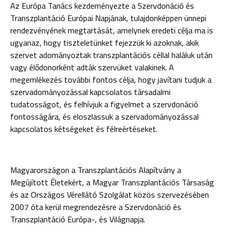
Az Európa Tanács kezdeményezte a Szervdonáció és
Transzplantáció Európai Napjának, tulajdonképpen ünnepi
rendezvényének megtartását, amelynek eredeti célja ma is
ugyanaz, hogy tiszteletünket fejezzük ki azoknak, akik
szervet adományoztak transzplantációs céllal haláluk után
vagy élődonorként adták szervüket valakinek. A
megemlékezés további fontos célja, hogy javítani tudjuk a
szervadományozással kapcsolatos társadalmi
tudatosságot, és felhívjuk a figyelmet a szervdonáció
fontosságára, és eloszlassuk a szervadományozással
kapcsolatos kétségeket és félreértéseket.
Magyarországon a Transzplantációs Alapítvány a
Megújított Életekért, a Magyar Transzplantációs Társaság
és az Országos Vérellátó Szolgálat közös szervezésében
2007 óta kerül megrendezésre a Szervdonáció és
Transzplantáció Európa-, és Világnapja.