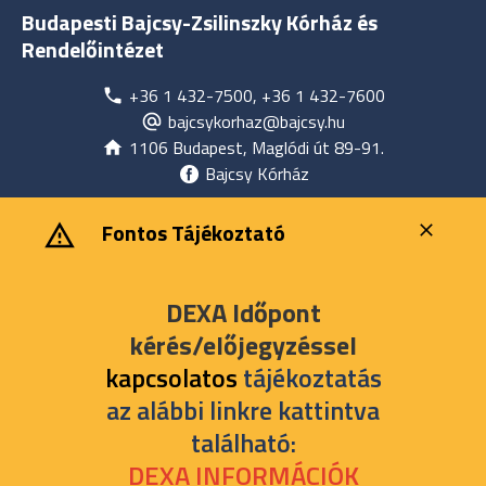
Budapesti Bajcsy-Zsilinszky Kórház és
Rendelőintézet
+36 1 432-7500, +36 1 432-7600
bajcsykorhaz@bajcsy.hu
1106 Budapest, Maglódi út 89-91.
Bajcsy Kórház
‎ ‎Fontos Tájékoztató
DEXA Időpont
kérés/előjegyzéssel
kapcsolatos
tájékoztatás
az alábbi linkre kattintva
található:
DEXA INFORMÁCIÓK