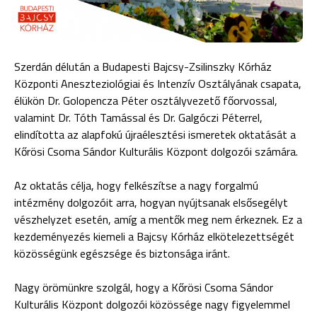
Szerdán délután a Budapesti Bajcsy-Zsilinszky Kórház
Központi Aneszteziológiai és Intenzív Osztályának csapata,
élükön Dr. Golopencza Péter osztályvezető főorvossal,
valamint Dr. Tóth Tamással és Dr. Galgóczi Péterrel,
elindította az alapfokú újraélesztési ismeretek oktatását a
Kőrösi Csoma Sándor Kulturális Központ dolgozói számára.
Az oktatás célja, hogy felkészítse a nagy forgalmú
intézmény dolgozóit arra, hogyan nyújtsanak elsősegélyt
vészhelyzet esetén, amíg a mentők meg nem érkeznek. Ez a
kezdeményezés kiemeli a Bajcsy Kórház elkötelezettségét
közösségünk egészsége és biztonsága iránt.
Nagy örömünkre szolgál, hogy a Kőrösi Csoma Sándor
Kulturális Központ dolgozói közössége nagy figyelemmel