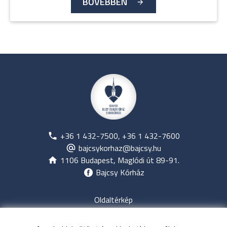
BŐVEBBEN
+36 1 432-7500, +36 1 432-7600
bajcsykorhaz@bajcsy.hu
1106 Budapest, Maglódi út 89-91.
Bajcsy Kórház
Oldaltérkép
Jogi nyilatkozat
Adatvédelem