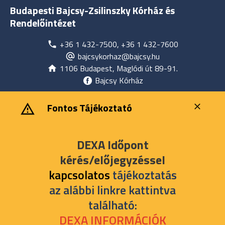
Budapesti Bajcsy-Zsilinszky Kórház és
Rendelőintézet
+36 1 432-7500, +36 1 432-7600
bajcsykorhaz@bajcsy.hu
1106 Budapest, Maglódi út 89-91.
Bajcsy Kórház
‎ ‎Fontos Tájékoztató
DEXA Időpont
kérés/előjegyzéssel
kapcsolatos
tájékoztatás
az alábbi linkre kattintva
található:
DEXA INFORMÁCIÓK