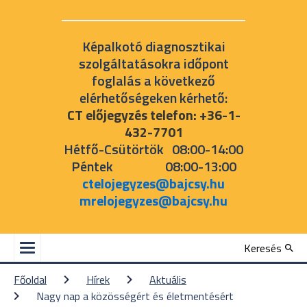
Képalkotó diagnosztikai
szolgáltatásokra időpont
foglalás a következő
elérhetőségeken kérhető:
CT előjegyzés telefon: +36-1-
432-7701
Hétfő-Csütörtök 08:00-14:00
Péntek 08:00-13:00
ctelojegyzes@bajcsy.hu
mrelojegyzes@bajcsy.hu
Keresés
Főoldal
Hírek
Aktuális
Nagy nap a közösségért és életmentésért