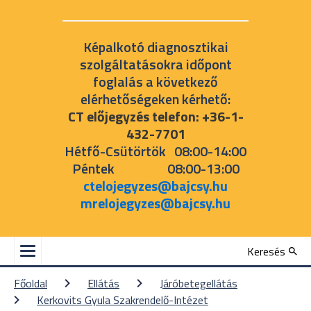
Képalkotó diagnosztikai
szolgáltatásokra időpont
foglalás a következő
elérhetőségeken kérhető:
CT előjegyzés telefon: +36-1-
432-7701
Hétfő-Csütörtök 08:00-14:00
Péntek 08:00-13:00
ctelojegyzes@bajcsy.hu
mrelojegyzes@bajcsy.hu
Keresés
Főoldal
Ellátás
Járóbetegellátás
Kerkovits Gyula Szakrendelő-Intézet