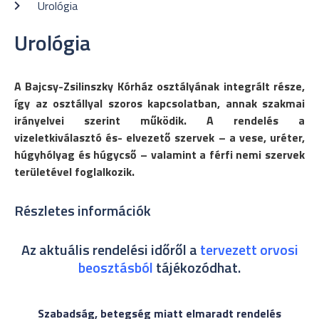
Urológia
Urológia
A Bajcsy-Zsilinszky Kórház osztályának integrált része,
így az osztállyal szoros kapcsolatban, annak szakmai
irányelvei szerint működik. A rendelés a
vizeletkiválasztó és- elvezető szervek – a vese, uréter,
húgyhólyag és húgycső – valamint a férfi nemi szervek
területével foglalkozik.
Részletes információk
Az aktuális rendelési időről a
tervezett orvosi
beosztásból
tájékozódhat.
Szabadság, betegség miatt elmaradt rendelés