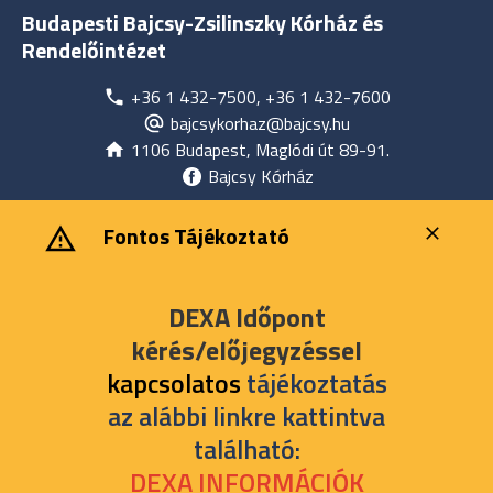
Budapesti Bajcsy-Zsilinszky Kórház és
Rendelőintézet
+36 1 432-7500, +36 1 432-7600
bajcsykorhaz@bajcsy.hu
1106 Budapest, Maglódi út 89-91.
Bajcsy Kórház
‎ ‎Fontos Tájékoztató
DEXA Időpont
kérés/előjegyzéssel
kapcsolatos
tájékoztatás
az alábbi linkre kattintva
található:
DEXA INFORMÁCIÓK