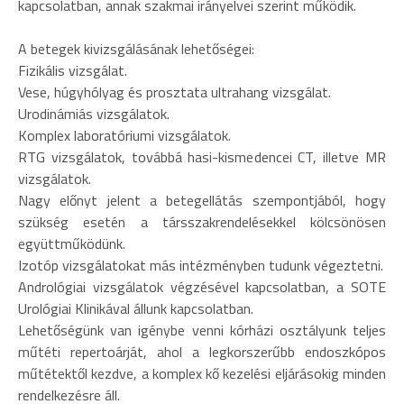
kapcsolatban, annak szakmai irányelvei szerint működik.
A betegek kivizsgálásának lehetőségei:
Fizikális vizsgálat.
Vese, húgyhólyag és prosztata ultrahang vizsgálat.
Urodinámiás vizsgálatok.
Komplex laboratóriumi vizsgálatok.
RTG vizsgálatok, továbbá hasi-kismedencei CT, illetve MR
vizsgálatok.
Nagy előnyt jelent a betegellátás szempontjából, hogy
szükség esetén a társszakrendelésekkel kölcsönösen
együttműködünk.
Izotóp vizsgálatokat más intézményben tudunk végeztetni.
Andrológiai vizsgálatok végzésével kapcsolatban, a SOTE
Urológiai Klinikával állunk kapcsolatban.
Lehetőségünk van igénybe venni kórházi osztályunk teljes
műtéti repertoárját, ahol a legkorszerűbb endoszkópos
műtétektől kezdve, a komplex kő kezelési eljárásokig minden
rendelkezésre áll.