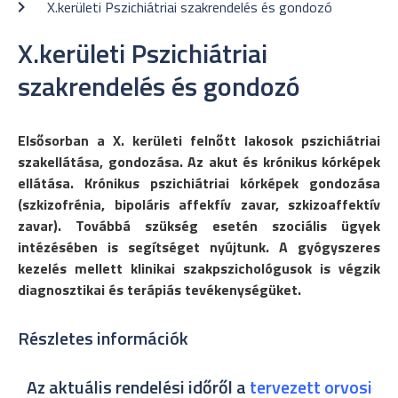
X.kerületi Pszichiátriai szakrendelés és gondozó
X.kerületi Pszichiátriai
szakrendelés és gondozó
Elsősorban a X. kerületi felnőtt lakosok pszichiátriai
szakellátása, gondozása. Az akut és krónikus kórképek
ellátása. Krónikus pszichiátriai kórképek gondozása
(szkizofrénia, bipoláris affekfív zavar, szkizoaffektív
zavar). Továbbá szükség esetén szociális ügyek
intézésében is segítséget nyújtunk. A gyógyszeres
kezelés mellett klinikai szakpszichológusok is végzik
diagnosztikai és terápiás tevékenységüket.
Részletes információk
Az aktuális rendelési időről a
tervezett orvosi