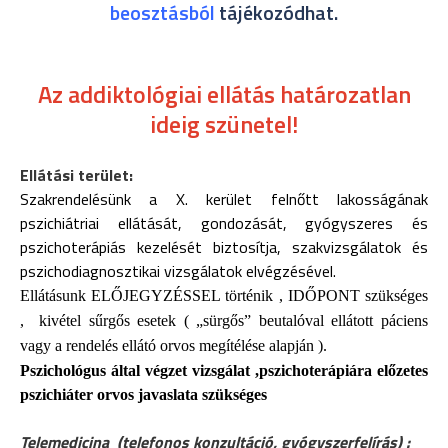
beosztásból
tájékozódhat.
Az addiktológiai ellátás határozatlan
ideig szünetel!
Ellátási terület:
Szakrendelésünk a X. kerület felnőtt lakosságának
pszichiátriai ellátását, gondozását, gyógyszeres és
pszichoterápiás kezelését biztosítja, szakvizsgálatok és
pszichodiagnosztikai vizsgálatok elvégzésével.
Ellátásunk ELŐJEGYZÉSSEL történik , IDŐPONT szükséges
,
kivétel sűrgős esetek ( „sürgős” beutalóval ellátott páciens
vagy a rendelés ellátó orvos megítélése alapján ).
Pszichológus által végzet vizsgálat ,pszichoterápiára előzetes
pszichiáter orvos javaslata szükséges
Telemedicina
(telefonos konzultáció, gyógyszerfelírás) :