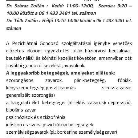
Dr. Száraz Zoltán : Kedd: 11:00-12:00, Szerda.: 9:20 –
10:00 között a 06 1 433 3481 tel. számon
Dr. Tóth Zoltán : Hétfő 13:10-14:00 között
a 06 1 433 3481 tel.
számon
A Pszichiátriai Gondozó szolgáltatásai igénybe vehetőek
előzetes időpont egyeztetés után háziorvosi beutalóval,
beutaló nélkül és kórházi kezelést követően, amennyiben ott
további gondozói kezelést javasolnak.
A leggyakoribb betegségek, amelyeket ellátunk:
szorongásos zavarok, pánikbetegség, fóbiák,
kényszerbetegség,poszttraumás stressz-zavar,
generalizált szorongás)
a hangulati élet betegségei (affektív zavarok): depresszió,
bipoláris zavar
pszichózisok és szkizofrénia
időskori és szervi pszichiátriai betegségek
személyiségzavarok (pl.: borderline személyiségzavar)