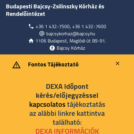
Budapesti Bajcsy-Zsilinszky Kórház és
Rendelőintézet
+36 1 432-7500, +36 1 432-7600
bajcsykorhaz@bajcsy.hu
1106 Budapest, Maglódi út 89-91.
Bajcsy Kórház
‎ ‎Fontos Tájékoztató
DEXA Időpont
kérés/előjegyzéssel
kapcsolatos
tájékoztatás
az alábbi linkre kattintva
található:
DEXA INFORMÁCIÓK