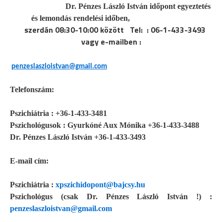
Dr. Pénzes László István i
dőpont egyeztetés
és lemondás rendelési időben,
szerdán 08:30-10:00 között
Tel:
: 06-1-433-3493
vagy e-mailben :
penzeslaszloistvan@gmail.com
Telefonszám:
Pszichiátria : +36-1-433-3481
Pszichológusok : Gyurkóné Aux Mónika +36-1-433-3488
Dr. Pénzes László István +36-1-433-3493
E-mail cím:
Pszichiátria :
xpszichidopont@bajcsy.hu
Pszichológus (csak Dr. Pénzes László István !) :
penzeslaszloistvan@gmail.com