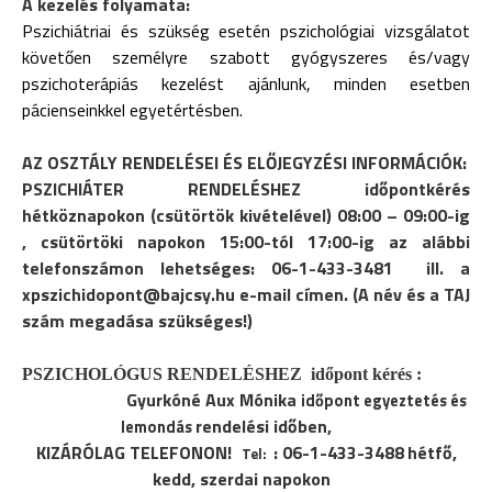
A kezelés folyamata:
Pszichiátriai és szükség esetén pszichológiai vizsgálatot
követően személyre szabott gyógyszeres és/vagy
pszichoterápiás kezelést ajánlunk, minden esetben
pácienseinkkel egyetértésben.
AZ OSZTÁLY RENDELÉSEI ÉS ELŐJEGYZÉSI INFORMÁCIÓK:
PSZICHIÁTER RENDELÉSHEZ időpontkérés
hétköznapokon (csütörtök kivételével) 08:00 – 09:00-ig
, csütörtöki napokon 15:00-tól 17:00-ig az alábbi
telefonszámon lehetséges: 06-1-433-3481 ill. a
xpszichidopont@bajcsy.hu e-mail címen. (A név és a TAJ
szám megadása szükséges!)
PSZICHOLÓGUS RENDELÉSHEZ
időpont kérés :
Gyurkóné Aux Mónika
időpont egyeztetés és
rendelési időben,
lemondás
KIZÁRÓLAG TELEFONON!
: 06-1-433-3488
hétfő,
Tel:
kedd, szerdai napokon