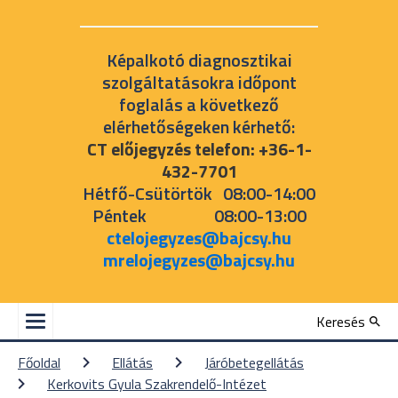
Képalkotó diagnosztikai
szolgáltatásokra időpont
foglalás a következő
elérhetőségeken kérhető:
CT előjegyzés telefon: +36-1-
432-7701
Hétfő-Csütörtök 08:00-14:00
Péntek 08:00-13:00
ctelojegyzes@bajcsy.hu
mrelojegyzes@bajcsy.hu
Keresés
Főoldal
Ellátás
Járóbetegellátás
Kerkovits Gyula Szakrendelő-Intézet