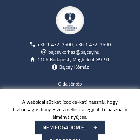
+36 1 432-7500, +36 1 432-7600
bajcsykorhaz@bajcsy.hu
1106 Budapest, Maglódi út 89-91.
Bajcsy Kórház
Oldaltérkép
Jogi nyilatkozat
Adatvédelem
A weboldal sütiket (cookie-kat) használ, hogy
Közérdekű adatok
biztonságos böngészés mellett a legjobb felhasználói
Kapcsolat
élményt nyújtsa.
NEM FOGADOM EL
©
Minden jog fenntartva
Budapesti Bajcsy-Zsilinszky