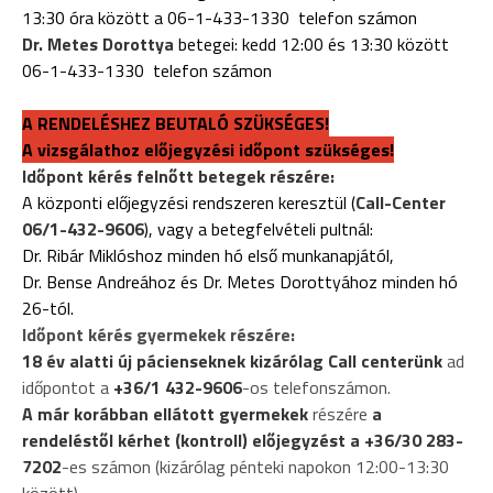
13:30 óra között a 06-1-433-1330 telefon számon
Dr. Metes Dorottya
betegei: kedd 12:00 és 13:30 között
06-1-433-1330 telefon számon
A RENDELÉSHEZ BEUTALÓ SZÜKSÉGES!
A vizsgálathoz előjegyzési időpont szükséges!
Időpont kérés felnőtt betegek részére:
A központi előjegyzési rendszeren keresztül (
Call-Center
06/1-432-9606
), vagy a betegfelvételi pultnál:
Dr. Ribár Miklóshoz minden hó első munkanapjától,
Dr. Bense Andreához és Dr. Metes Dorottyához minden hó
26-tól.
Időpont kérés gyermekek részére:
18 év alatti új pácienseknek kizárólag Call centerünk
ad
időpontot a
+36/1 432-9606
-os telefonszámon.
A már korábban ellátott gyermekek
részére
a
rendeléstől kérhet (kontroll) előjegyzést a +36/30 283-
7202
-es számon (kizárólag pénteki napokon 12:00-13:30