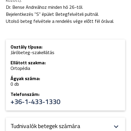
között).
Dr. Bense Andreához minden hó 26-tól.
Bejelentkezés "S" épület Betegfelvételi pultnál.
Utolsó beteg felvétele a rendelés vége előtt fél órával.
Osztály típusa:
Járóbeteg-szakellátás
Ellátott szakma:
Ortopédia
Ágyak száma:
0 db
Telefonszám:
+36-1-433-1330
Tudnivalók betegek számára