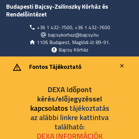
Budapesti Bajcsy-Zsilinszky Kórház és
Rendelőintézet
+36 1 432-7500, +36 1 432-7600
bajcsykorhaz@bajcsy.hu
1106 Budapest, Maglódi út 89-91.
Bajcsy Kórház
‎ ‎Fontos Tájékoztató
DEXA Időpont
kérés/előjegyzéssel
kapcsolatos
tájékoztatás
az alábbi linkre kattintva
található:
DEXA INFORMÁCIÓK