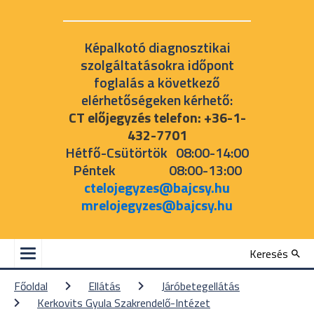
Képalkotó diagnosztikai
szolgáltatásokra időpont
foglalás a következő
elérhetőségeken kérhető:
CT előjegyzés telefon: +36-1-
432-7701
Hétfő-Csütörtök 08:00-14:00
Péntek 08:00-13:00
ctelojegyzes@bajcsy.hu
mrelojegyzes@bajcsy.hu
Keresés
Főoldal
Ellátás
Járóbetegellátás
Kerkovits Gyula Szakrendelő-Intézet