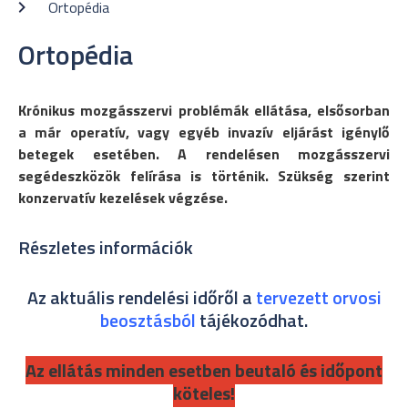
Ortopédia
Ortopédia
Krónikus mozgásszervi problémák ellátása, elsősorban
a már operatív, vagy egyéb invazív eljárást igénylő
betegek esetében. A rendelésen mozgásszervi
segédeszközök felírása is történik. Szükség szerint
konzervatív kezelések végzése.
Részletes információk
Az aktuális rendelési időről a
tervezett orvosi
beosztásból
tájékozódhat.
Az ellátás minden esetben beutaló és időpont
köteles!