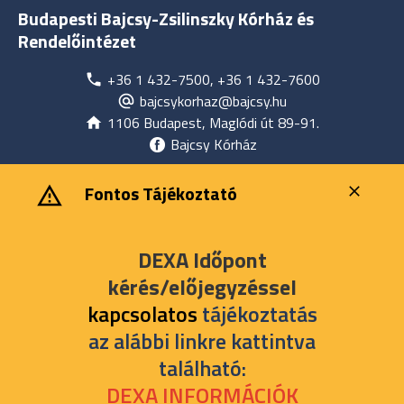
Budapesti Bajcsy-Zsilinszky Kórház és
Rendelőintézet
+36 1 432-7500, +36 1 432-7600
bajcsykorhaz@bajcsy.hu
1106 Budapest, Maglódi út 89-91.
Bajcsy Kórház
‎ ‎Fontos Tájékoztató
DEXA Időpont
kérés/előjegyzéssel
kapcsolatos
tájékoztatás
az alábbi linkre kattintva
található:
DEXA INFORMÁCIÓK