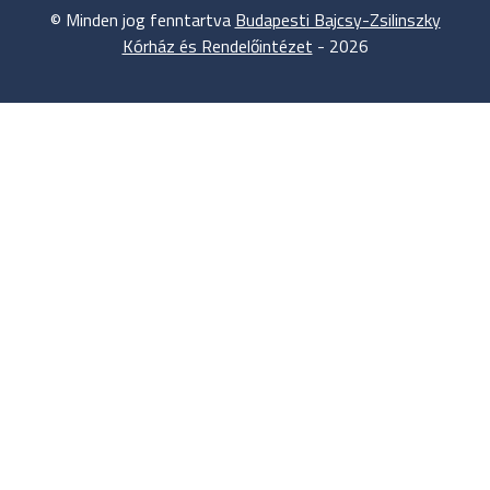
©
Minden jog fenntartva
Budapesti Bajcsy-Zsilinszky
Kórház és Rendelőintézet
-
2026