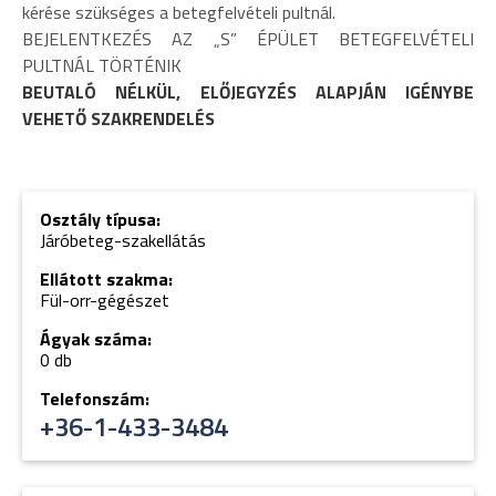
kérése szükséges a betegfelvételi pultnál.
BEJELENTKEZÉS AZ „S” ÉPÜLET BETEGFELVÉTELI
PULTNÁL TÖRTÉNIK
BEUTALÓ NÉLKÜL, ELŐJEGYZÉS ALAPJÁN IGÉNYBE
VEHETŐ SZAKRENDELÉS
Osztály típusa:
Járóbeteg-szakellátás
Ellátott szakma:
Fül-orr-gégészet
Ágyak száma:
0 db
Telefonszám:
+36-1-433-3484