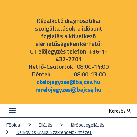
Képalkotó diagnosztikai
szolgáltatásokra időpont
foglalás a következő
elérhetőségeken kérhető:
CT előjegyzés telefon: +36-1-
432-7701
Hétfő-Csütörtök 08:00-14:00
Péntek 08:00-13:00
ctelojegyzes@bajcsy.hu
mrelojegyzes@bajcsy.hu
Keresés
Főoldal
Ellátás
Járóbetegellátás
Kerkovits Gyula Szakrendelő-Intézet