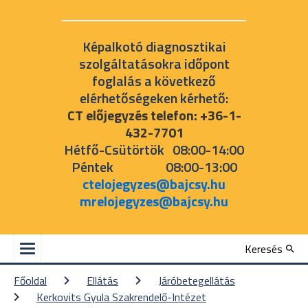
Képalkotó diagnosztikai
szolgáltatásokra időpont
foglalás a következő
elérhetőségeken kérhető:
CT előjegyzés telefon: +36-1-
432-7701
Hétfő-Csütörtök 08:00-14:00
Péntek 08:00-13:00
ctelojegyzes@bajcsy.hu
mrelojegyzes@bajcsy.hu
Keresés
Főoldal
Ellátás
Járóbetegellátás
Kerkovits Gyula Szakrendelő-Intézet