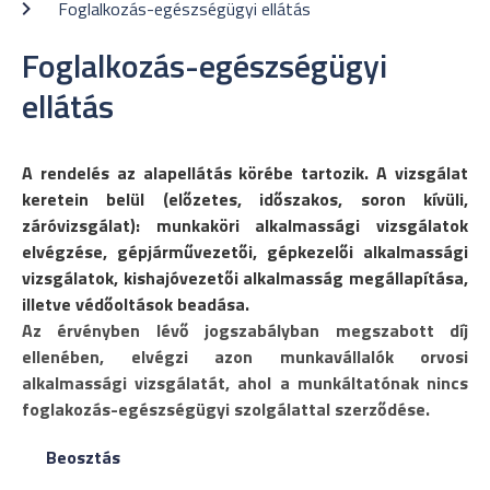
Foglalkozás-egészségügyi ellátás
Foglalkozás-egészségügyi
ellátás
A rendelés az alapellátás körébe tartozik. A vizsgálat
keretein belül (előzetes, időszakos, soron kívüli,
záróvizsgálat): munkaköri alkalmassági vizsgálatok
elvégzése, gépjárművezetői, gépkezelői alkalmassági
vizsgálatok, kishajóvezetői alkalmasság megállapítása,
illetve védőoltások beadása.
Az érvényben lévő jogszabályban megszabott díj
ellenében, elvégzi azon munkavállalók orvosi
alkalmassági vizsgálatát, ahol a munkáltatónak nincs
foglakozás-egészségügyi szolgálattal szerződése.
Beosztás