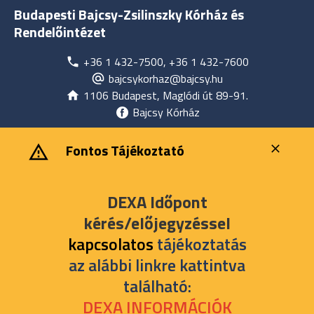
Budapesti Bajcsy-Zsilinszky Kórház és
Rendelőintézet
+36 1 432-7500, +36 1 432-7600
bajcsykorhaz@bajcsy.hu
1106 Budapest, Maglódi út 89-91.
Bajcsy Kórház
‎ ‎Fontos Tájékoztató
DEXA Időpont
kérés/előjegyzéssel
kapcsolatos
tájékoztatás
az alábbi linkre kattintva
található:
DEXA INFORMÁCIÓK