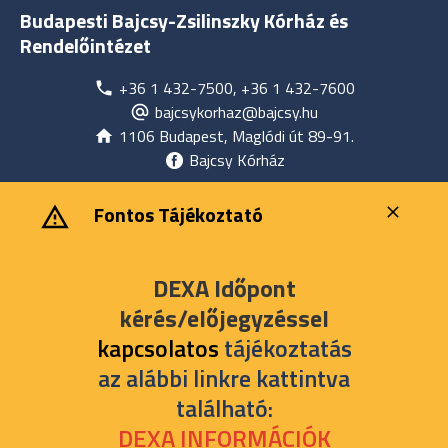
Budapesti Bajcsy-Zsilinszky Kórház és
Rendelőintézet
+36 1 432-7500, +36 1 432-7600
bajcsykorhaz@bajcsy.hu
1106 Budapest, Maglódi út 89-91.
Bajcsy Kórház
‎ ‎Fontos Tájékoztató
DEXA Időpont
kérés/előjegyzéssel
kapcsolatos
tájékoztatás
az alábbi linkre kattintva
található:
DEXA INFORMÁCIÓK