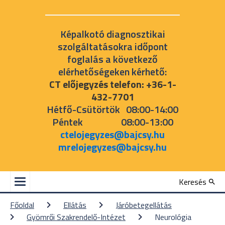
Képalkotó diagnosztikai
szolgáltatásokra időpont
foglalás a következő
elérhetőségeken kérhető:
CT előjegyzés telefon: +36-1-
432-7701
Hétfő-Csütörtök 08:00-14:00
Péntek 08:00-13:00
ctelojegyzes@bajcsy.hu
mrelojegyzes@bajcsy.hu
Keresés
Főoldal
Ellátás
Járóbetegellátás
Gyömrői Szakrendelő-Intézet
Neurológia