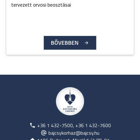
tervezett orvosi beosztásai
BŐVEBBEN
+36 1 432-7500, +36 1 432-7600
bajcsykorhaz@bajcsy.hu