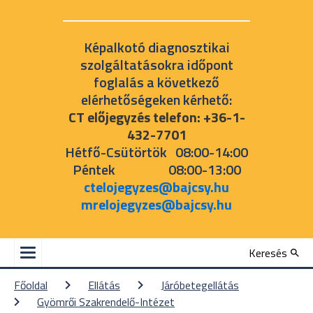
Képalkotó diagnosztikai
szolgáltatásokra időpont
foglalás a következő
elérhetőségeken kérhető:
CT előjegyzés telefon: +36-1-
432-7701
Hétfő-Csütörtök 08:00-14:00
Péntek 08:00-13:00
ctelojegyzes@bajcsy.hu
mrelojegyzes@bajcsy.hu
Keresés
Főoldal
Ellátás
Járóbetegellátás
Gyömrői Szakrendelő-Intézet