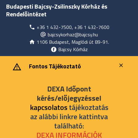
Budapesti Bajcsy-Zsilinszky Kórház és
Rendelőintézet
+36 1 432-7500, +36 1 432-7600
bajcsykorhaz@bajcsy.hu
1106 Budapest, Maglódi út 89-91.
Bajcsy Kórház
‎ ‎Fontos Tájékoztató
DEXA Időpont
kérés/előjegyzéssel
kapcsolatos
tájékoztatás
az alábbi linkre kattintva
található:
DEXA INFORMÁCIÓK